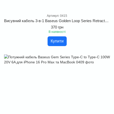
Артикул: 0415
Висувний кабель 3-в-1 Baseus Golden Loop Series Retractable 3-in-1 Elastic Data Cable USB to Lightning+Type-C+MicroUSB 3.5А 1.2m. Преміальний висувний кабель чорного кольору
370 грн
В наявності
Купити