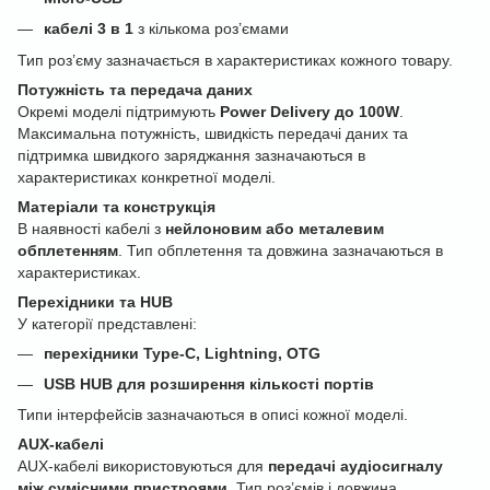
кабелі 3 в 1
з кількома роз’ємами
Тип роз’єму зазначається в характеристиках кожного товару.
Потужність та передача даних
Окремі моделі підтримують
Power Delivery до 100W
.
Максимальна потужність, швидкість передачі даних та
підтримка швидкого заряджання зазначаються в
характеристиках конкретної моделі.
Матеріали та конструкція
В наявності кабелі з
нейлоновим або металевим
обплетенням
. Тип обплетення та довжина зазначаються в
характеристиках.
Перехідники та HUB
У категорії представлені:
перехідники Type-C, Lightning, OTG
USB HUB для розширення кількості портів
Типи інтерфейсів зазначаються в описі кожної моделі.
AUX-кабелі
AUX-кабелі використовуються для
передачі аудіосигналу
між сумісними пристроями
. Тип роз’ємів і довжина