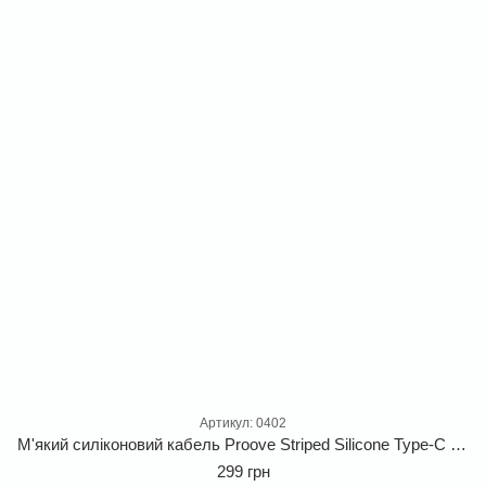
Артикул: 0402
М'який силіконовий кабель Proove Striped Silicone Type-C to Lightning 3A для швидкої зарядки iPhone 1м
299 грн