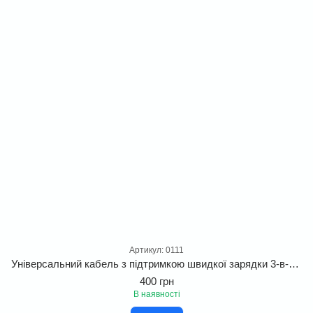
Артикул: 0111
Універсальний кабель з підтримкою швидкої зарядки 3-в-1 Baseus StarSpeed (USB to Lightning+Type-C+Micro) 3.5A 1.2m
400 грн
В наявності