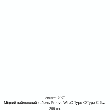
Артикул: 0407
Міцний нейлоновий кабель Proove WireX Type-C/Type-C 60W для швидкої зарядки
299 грн