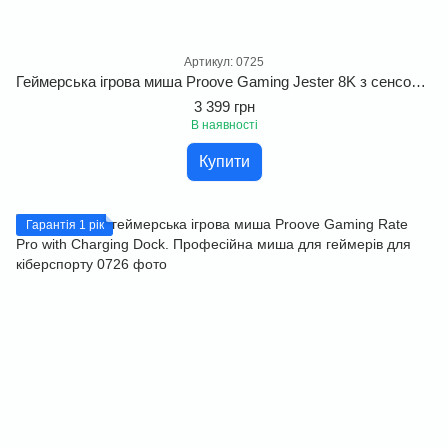
Артикул: 0725
Геймерська ігрова миша Proove Gaming Jester 8K з сенсором PAW3395 та трирежимним підключенням (2.4G+BT+USB)
3 399 грн
В наявності
Купити
Гарантія 1 рік