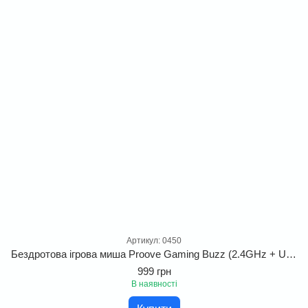
Артикул: 0450
Бездротова ігрова миша Proove Gaming Buzz (2.4GHz + USB). Безпровідна геймерська миша з сенсором PixArt 3212 та чутливість з 7 рівнями DPI
999 грн
В наявності