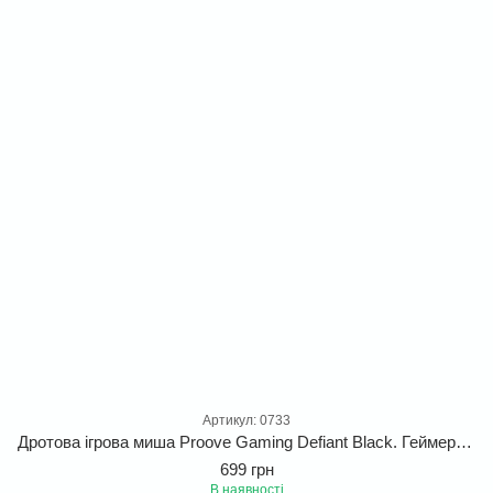
Артикул: 0733
Дротова ігрова миша Proove Gaming Defiant Black. Геймерська миша з 7 функціональними клавішами для ПК та ноутбука (Windows/Linux)
699 грн
В наявності