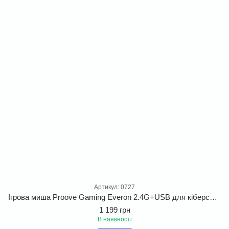
Артикул: 0727
Ігрова миша Proove Gaming Everon 2.4G+USB для кіберспорту. Геймерська миша Proove Gaming Everon для Windows, MacOS та Linux
1 199 грн
В наявності