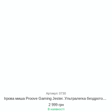
Артикул: 0730
Ігрова миша Proove Gaming Jester. Ультралегка бездротова професійна миша 2.4G+BT+USB для геймерів
2 999 грн
В наявності