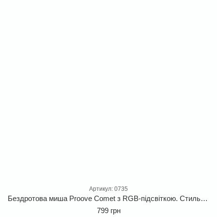
Артикул: 0735
Бездротова миша Proove Comet з RGB-підсвіткою. Стильна ергономічна офісна миша для Windows, MacOS та Linux
799 грн