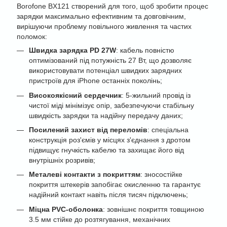
Borofone BX121 створений для того, щоб зробити процес
зарядки максимально ефективним та довговічним,
вирішуючи проблему повільного живлення та частих
поломок:
Швидка зарядка PD 27W
: кабель повністю
оптимізований під потужність 27 Вт, що дозволяє
використовувати потенціал швидких зарядних
пристроїв для iPhone останніх поколінь;
Високоякісний сердечник
: 5-жильний провід із
чистої міді мінімізує опір, забезпечуючи стабільну
швидкість зарядки та надійну передачу даних;
Посилений захист від переломів
: спеціальна
конструкція роз'ємів у місцях з'єднання з дротом
підвищує гнучкість кабелю та захищає його від
внутрішніх розривів;
Металеві контакти з покриттям
: зносостійке
покриття штекерів запобігає окисленню та гарантує
надійний контакт навіть після тисяч підключень;
Міцна PVC-оболонка
: зовнішнє покриття товщиною
3.5 мм стійке до розтягування, механічних