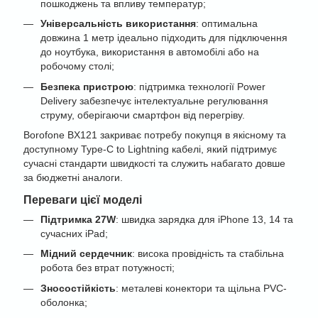
пошкоджень та впливу температур;
Універсальність використання
: оптимальна
довжина 1 метр ідеально підходить для підключення
до ноутбука, використання в автомобілі або на
робочому столі;
Безпека пристрою
: підтримка технології Power
Delivery забезпечує інтелектуальне регулювання
струму, оберігаючи смартфон від перегріву.
Borofone BX121 закриває потребу покупця в якісному та
доступному Type-C to Lightning кабелі, який підтримує
сучасні стандарти швидкості та служить набагато довше
за бюджетні аналоги.
Переваги цієї моделі
Підтримка 27W
: швидка зарядка для iPhone 13, 14 та
сучасних iPad;
Мідний сердечник
: висока провідність та стабільна
робота без втрат потужності;
Зносостійкість
: металеві конектори та щільна PVC-
оболонка;