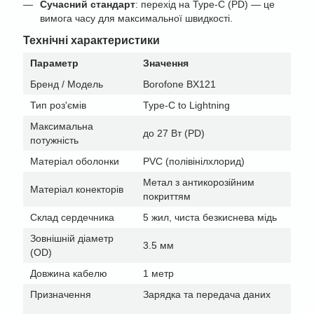
Сучасний стандарт
: перехід на Type-C (PD) — це
вимога часу для максимальної швидкості.
Технічні характеристики
Параметр
Значення
Бренд / Модель
Borofone BX121
Тип роз'ємів
Type-C to Lightning
Максимальна
до 27 Вт (PD)
потужність
Матеріал оболонки
PVC (полівінілхлорид)
Метал з антикорозійним
Матеріал конекторів
покриттям
Склад сердечника
5 жил, чиста безкиснева мідь
Зовнішній діаметр
3.5 мм
(OD)
Довжина кабелю
1 метр
Призначення
Зарядка та передача даних