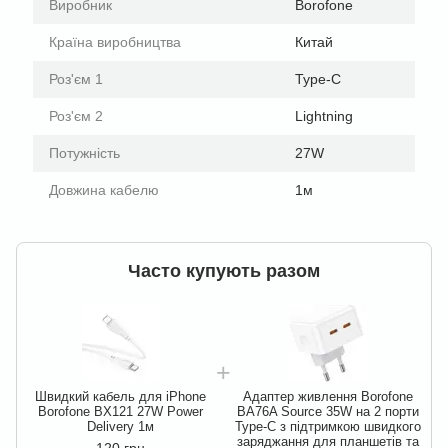
Виробник
Borofone
Країна виробництва
Китай
Роз'єм 1
Type-C
Роз'єм 2
Lightning
Потужність
27W
Довжина кабелю
1м
Часто купують разом
Швидкий кабель для iPhone
Адаптер живлення Borofone
Borofone BX121 27W Power
BA76A Source 35W на 2 порти
Delivery 1м
Type-C з підтримкою швидкого
заряджання для планшетів та