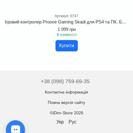
Артикул: 0747
Ігровий контролер Proove Gaming Skadi для PS4 та ПК. Бездротовий геймпад з RGB підсвіткою, тачпадом та датчиком руху для професійного геймінгу
1 999 грн
В наявності
Купити
+38 (098) 759-69-35
Контактна інформація
Повна версія сайту
©iDim-Store 2026
Укр
Рус