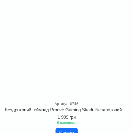
Артикул: 0746
Бездротовий геймпад Proove Gaming Skadi. Бездротовий джойстик з RGB підсвіткою для професійного геймінгу
1 999 грн
В наявності