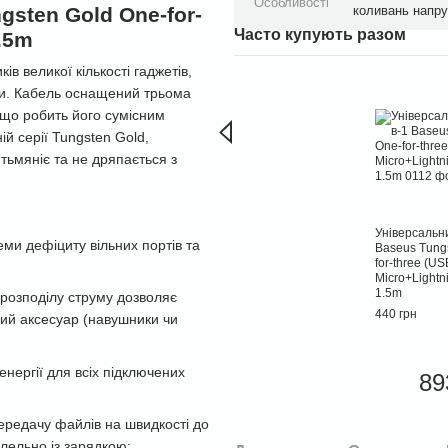
Особливості
gsten Gold One-for-
коливань напру
Часто купують разом
1.5m
в великої кількості гаджетів,
ми. Кабель оснащений трьома
 що робить його сумісним
й серії Tungsten Gold,
 тьмяніє та не дряпається з
Універсальни
ми дефіциту вільних портів та
Baseus Tung
for-three (US
Micro+Lightn
1.5m
 розподілу струму дозволяє
440 грн
ий аксесуар (навушники чи
енергії для всіх підключених
89
передачу файлів на швидкості до
лельно із зарядкою;