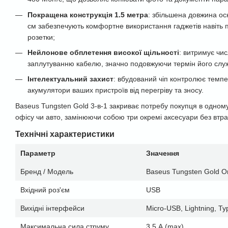
Покращена конструкція 1.5 метра
: збільшена довжина ос
см забезпечують комфортне використання гаджетів навіть пі
розетки;
Нейлонове обплетення високої щільності
: витримує чис
заплутуванню кабелю, значно подовжуючи термін його слу
Інтелектуальний захист
: вбудований чіп контролює темпе
акумулятори ваших пристроїв від перегріву та зносу.
Baseus Tungsten Gold 3-в-1 закриває потребу покупця в одному
офісу чи авто, замінюючи собою три окремі аксесуари без втрат
Технічні характеристики
Параметр
Значення
Бренд / Модель
Baseus Tungsten Gold On
Вхідний роз'єм
USB
Вихідні інтерфейси
Micro-USB, Lightning, T
Максимальна сила струму
3.5 А (max)