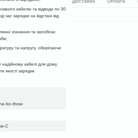
Доставка
Оплата
новного кабелю та відводи по 30
д час зарядки на відстані від
ленні згинання та запобігає
жби;
ратуру та напругу, оберігаючи
 надійному кабелі для дому,
и якості зарядки.
e-for-three
ype-C