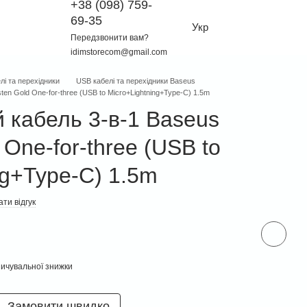
+38 (098) 759-
69-35
Укр
Передзвонити вам?
idimstorecom@gmail.com
лі та перехідники
USB кабелі та перехідники Baseus
en Gold One-for-three (USB to Micro+Lightning+Type-C) 1.5m
 кабель 3-в-1 Baseus
 One-for-three (USB to
ng+Type-C) 1.5m
ти відгук
ичувальної знижки
Замовити швидко