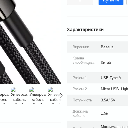
Характеристики
Виробник
Baseus
Країна
виробництва
Китай
Роз'єм 1
USB Type A
Роз'єм 2
Micro USB+Ligh
Потужність
3.5А/ 5V
Довжина
1.5м
кабелю
Максимальна шв