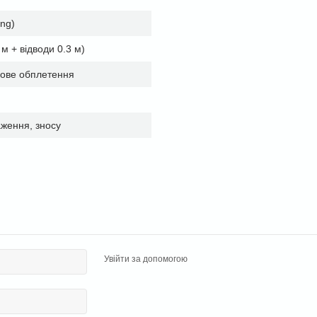
ing)
м + відводи 0.3 м)
нове обплетення
аження, зносу
Увійти за допомогою