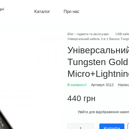
Про нас
Каталог
Політика конфіденційності
Оплата і доставка
Обмін та повернення
iDim – гаджети та аксесуари
USB кабе
Контактна інформація
Універсальний кабель 3-в-1 Baseus Tungst
Гарантія
Універсальний
Tungsten Gold
Micro+Lightni
В наявності
Артикул: 0112
Написа
440 грн
Увійти
для відображення накоп
%
Купити