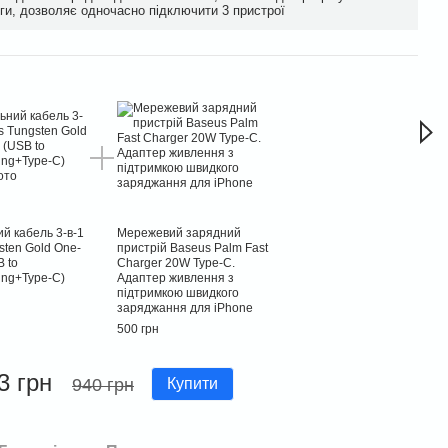
ги, дозволяє одночасно підключити 3 пристрої
Час
й кабель 3-в-1
Мережевий зарядний
sten Gold One-
пристрій Baseus Palm Fast
B to
Charger 20W Type-C.
ing+Type-C)
Адаптер живлення з
підтримкою швидкого
заряджання для iPhone
500 грн
3 грн
940 грн
Купити