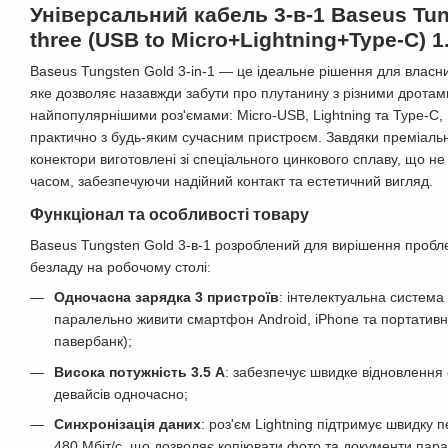
Універсальний кабель 3-в-1 Baseus Tun
three (USB to Micro+Lightning+Type-C) 
Baseus Tungsten Gold 3-in-1 — це ідеальне рішення для власникі
яке дозволяє назавжди забути про плутанину з різними дрота
найпопулярнішими роз'ємами: Micro-USB, Lightning та Type-C,
практично з будь-яким сучасним пристроєм. Завдяки преміальні
конектори виготовлені зі спеціального цинкового сплаву, що не
часом, забезпечуючи надійний контакт та естетичний вигляд.
Функціонал та особливості товару
Baseus Tungsten Gold 3-в-1 розроблений для вирішення пробле
безладу на робочому столі:
Одночасна зарядка 3 пристроїв
: інтелектуальна система
паралельно живити смартфон Android, iPhone та портативн
павербанк);
Висока потужність 3.5 А
: забезпечує швидке відновлення 
девайсів одночасно;
Синхронізація даних
: роз'єм Lightning підтримує швидку 
480 Мбіт/с, що дозволяє копіювати фото та документи пара