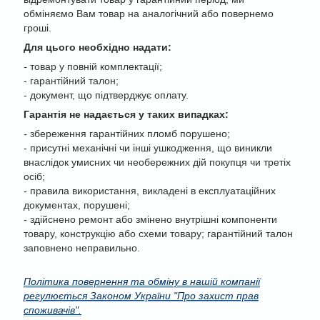
обміняємо Вам товар на аналогічний або повернемо
гроші.
Для цього необхідно надати:
-
товар у повній комплектації;
- гарантійний талон;
- документ, що підтверджує оплату.
Гарантія не надається у таких випадках:
-
збереження гарантійних пломб порушено;
- присутні механічні чи інші ушкодження, що виникли
внаслідок умисних чи необережних дій покупця чи третіх
осіб;
- правила використання, викладені в експлуатаційних
документах, порушені;
- здійснено ремонт або змінено внутрішні компоненти
товару, конструкцію або схеми товару; гарантійний талон
заповнено неправильно.
Політика повернення та обміну в нашій компанії
регулюється Законом України "Про захист прав
споживачів".