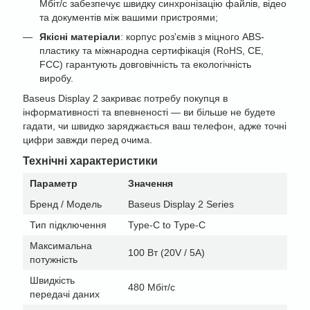
Мбіт/с забезпечує швидку синхронізацію файлів, відео
та документів між вашими пристроями;
Якісні матеріали
: корпус роз'ємів з міцного ABS-
пластику та міжнародна сертифікація (RoHS, CE,
FCC) гарантують довговічність та екологічність
виробу.
Baseus Display 2 закриває потребу покупця в
інформативності та впевненості — ви більше не будете
гадати, чи швидко заряджається ваш телефон, адже точні
цифри завжди перед очима.
Технічні характеристики
Параметр
Значення
Бренд / Модель
Baseus Display 2 Series
Тип підключення
Type-C to Type-C
Максимальна
100 Вт (20V / 5A)
потужність
Швидкість
480 Мбіт/с
передачі даних