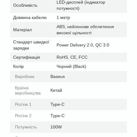
LED-дисплей (індикатор
Особливість
потужності)
Довжина кабелю
1 метр
ABS, нейлонове обплетення
Матеріал
високої щільності
Стандарт швидкої
Power Delivery 2.0, QC 3.0
зарядки
Сертифікація
RoHS, CE, FCC
Колір
Чорний (Black)
Виробник
Baseus
Країна
Китай
виробництва
Роз'єм 1
Type-C
Роз'єм 2
Type-C
Потужність
100W