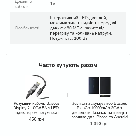
Довжина
1м
кабелю
Інтерактивний LED-дисплей,
максимальна швидкість передачі
Особливості
даних: 480 МБ/с, захист від
перегріву та коливань напруги,
Потужність: 100 Вт
Часто купують разом
Розумний кабель Baseus
Зовнішній акумулятор Baseus
Display 2 100W 5A з LED-
PicoGo 10000mAh 20W з
індикатором потужності
дисплеєм. Компактна швидка
зарядка для iPhone та Android
450 грн
1 390 грн