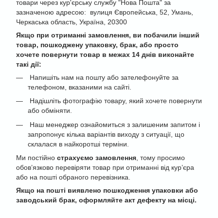
товари через кур'єрську службу "Нова Пошта" за
зазначеною адресою: вулиця Європейська, 52, Умань,
Черкаська область, Україна, 20300
Якщо при отриманні замовлення, ви побачили інший
товар, пошкоджену упаковку, брак, або просто
хочете повернути товар в межах 14 днів виконайте
такі дії:
Напишіть нам на пошту або зателефонуйте за
телефоном, вказаними на сайті.
Надішліть фотографію товару, який хочете повернути
або обміняти.
Наш менеджер ознайомиться з залишеним запитом і
запропонує кілька варіантів виходу з ситуації, що
склалася в найкоротші терміни.
Ми постійно
страхуємо замовлення
, тому просимо
обов’язково перевіряти товар при отриманні від кур’єра
або на пошті обраного перевізника.
Якщо на пошті виявлено пошкодження упаковки або
заводський брак, оформляйте акт дефекту на місці.