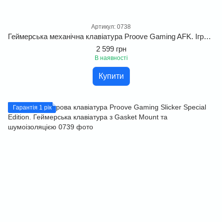
Артикул: 0738
Геймерська механічна клавіатура Proove Gaming AFK. Ігрова клавіатура з форм-фактором і яскравим RGB підсвічуванням.
2 599 грн
В наявності
Купити
Гарантія 1 рік