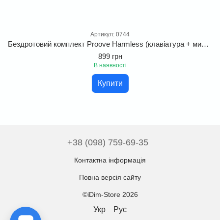
Артикул: 0744
Бездротовий комплект Proove Harmless (клавіатура + миша). Набір для офісу та дому для Windows та Linux
899 грн
В наявності
Купити
+38 (098) 759-69-35
Контактна інформація
Повна версія сайту
©iDim-Store 2026
Укр
Рус