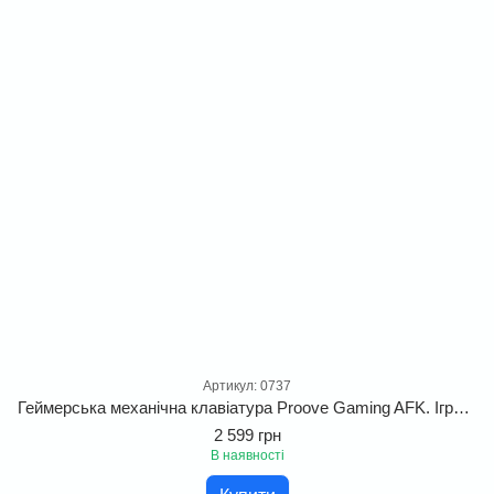
Артикул: 0737
Геймерська механічна клавіатура Proove Gaming AFK. Ігрова клавіатура з форм-фактором у 65% і яскравим RGB підсвічуванням.
2 599 грн
В наявності