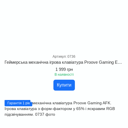
Артикул: 0736
Геймерська механічна ігрова клавіатура Proove Gaming Everfrost з яскравою RGB-підсвіткою та Outemu Red перемикачами.
1 999 грн
В наявності
Купити
Гарантія 1 рік