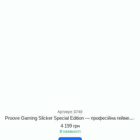
Артикул: 0740
Proove Gaming Slicker Special Edition — професійна геймерська клавіатура з 5 шарами шумоізоляції
4 199 грн
В наявності