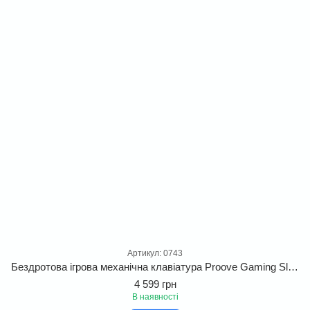
Артикул: 0743
Бездротова ігрова механічна клавіатура Proove Gaming Slicker Pro. Геймерська клавіатура з яскравим дизайном, RGB-підсвіткою та лінійними перемикачами
4 599 грн
В наявності