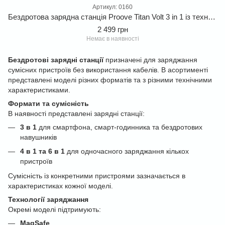
Артикул: 0160
Бездротова зарядна станція Proove Titan Volt 3 in 1 із технологією Magnetic Ring. Швидка бездротова зарядка для телефона, годинника та навушників
2 499 грн
Немає в наявності
Бездротові зарядні станції
призначені для заряджання
сумісних пристроїв без використання кабелів. В асортименті
представлені моделі різних форматів та з різними технічними
характеристиками.
Формати та сумісність
В наявності представлені зарядні станції:
3 в 1
для смартфона, смарт-годинника та бездротових
навушників
4 в 1 та 6 в 1
для одночасного заряджання кількох
пристроїв
Сумісність із конкретними пристроями зазначається в
характеристиках кожної моделі.
Технології заряджання
Окремі моделі підтримують:
MagSafe