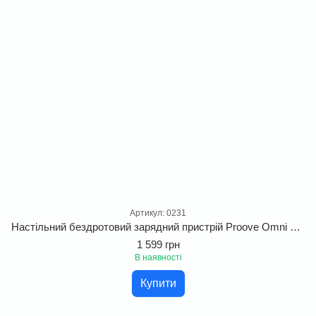
Артикул: 0231
Настільний бездротовий зарядний пристрій Proove Omni Power. Бездротова зарядна станція 3 в 1 з підтримкою швидкої зарядки Qi
1 599 грн
В наявності
Купити