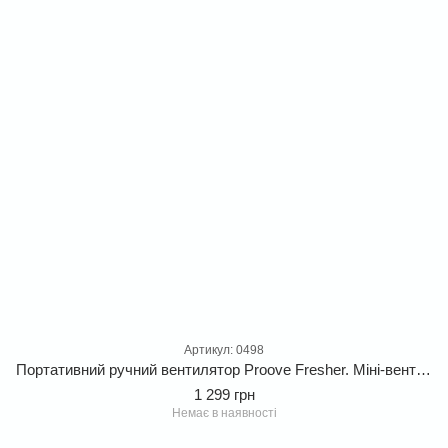
Артикул: 0498
Портативний ручний вентилятор Proove Fresher. Міні-вентилятор з охолоджувальною пластиною та ефектом льоду
1 299 грн
Немає в наявності