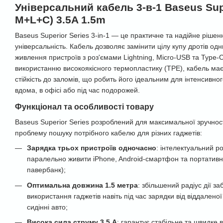
Універсальний кабель 3-в-1 Baseus Supe
M+L+C) 3.5A 1.5m
Baseus Superior Series 3-in-1 — це практичне та надійне рішенн
універсальність. Кабель дозволяє замінити цілу купу дротів о
живлення пристроїв з роз'ємами Lightning, Micro-USB та Type-
використанню високоякісного термопластику (TPE), кабель має 
стійкість до заломів, що робить його ідеальним для інтенсивн
вдома, в офісі або під час подорожей.
Функціонал та особливості товару
Baseus Superior Series розроблений для максимальної зручнос
проблему пошуку потрібного кабелю для різних гаджетів:
Зарядка трьох пристроїв одночасно
: інтелектуальний ро
паралельно живити iPhone, Android-смартфон та портативн
павербанк);
Оптимальна довжина 1.5 метра
: збільшений радіус дії 
використання гаджетів навіть під час зарядки від віддалено
сидінні авто;
Висока сила струму 3.5 А
: гарантує стабільне та швидке в