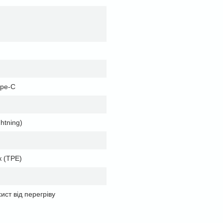
ype-C
htning)
к (TPE)
ист від перегріву