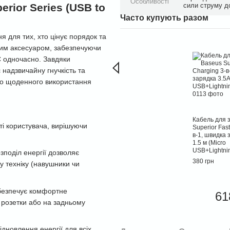
Особливості
rior Series (USB to
сили струму д
Часто купують разом
я для тих, хто цінує порядок та
дним аксесуаром, забезпечуючи
C одночасно. Завдяки
надзвичайну гнучкість та
ого щоденного використання
Кабель для 
ті користувача, вирішуючи
Superior Fas
в-1, швидка 
1.5 м (Micro
USB+Lightni
зподіл енергії дозволяє
380 грн
у техніку (навушники чи
забезпечує комфортне
61
ї розетки або на задньому
ідновлення енергії для всіх