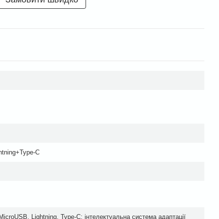
htning+Type-C
MicroUSB, Lightning, Type-C; інтелектуальна система адаптації