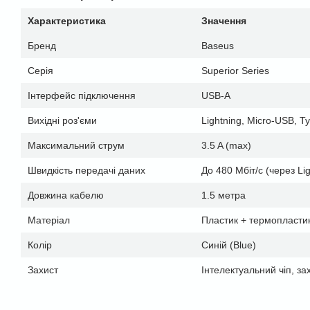
Характеристика
Значення
Бренд
Baseus
Серія
Superior Series
Інтерфейс підключення
USB-A
Вихідні роз'єми
Lightning, Micro-USB, T
Максимальний струм
3.5 A (max)
Швидкість передачі даних
До 480 Мбіт/с (через Lig
Довжина кабелю
1.5 метра
Матеріал
Пластик + термопласти
Колір
Синій (Blue)
Захист
Інтелектуальний чіп, зах