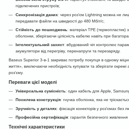
підключених пристроїв;
Синхронізація даних
: через роз'єм Lightning можна не л
передавати файли на швидкості до 480 Мбіт/с;
Стійкість до пошкоджень
: матеріал TPE (термопластик) 
оболонки, зберігаючи цілісність кабелю навіть при багатора
Інтелектуальний захист
: вбудований чіп контролює пара
акумулятори від перегріву, перенапруги та перезаряду.
Baseus Superior 3-в-1 закриває потребу покупця в одному міцн
життя», виключаючи необхідність купувати та зберігати окремі
роз'єму.
Переваги цієї моделі
Універсальна сумісність
: один кабель для Apple, Samsung
Посилена конструкція
: гнучка оболонка, яка не тріскаєтьс
Зручність у деталях
: фіксація конекторів у роз'ємах без л
Професійна сертифікація
: гарантія безпечного живлення
Технічні характеристики