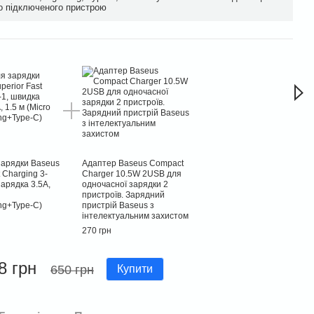
о підключеного пристрою
Час
зарядки Baseus
Адаптер Baseus Compact
t Charging 3-
Charger 10.5W 2USB для
зарядка 3.5A,
одночасної зарядки 2
пристроїв. Зарядний
ng+Type-C)
пристрій Baseus з
інтелектуальним захистом
270 грн
8 грн
650 грн
Купити