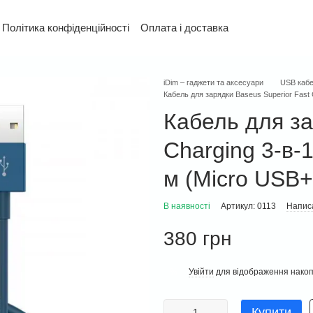
Політика конфіденційності
Оплата і доставка
та повернення
Контактна інформація
Гарантія
iDim – гаджети та аксесуари
USB кабе
Кабель для зарядки Baseus Superior Fast 
Кабель для за
Charging 3-в-
м (Micro USB+
В наявності
Артикул: 0113
Написа
380 грн
Увійти
для відображення накоп
%
Купити