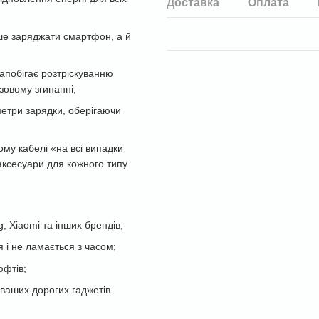
Доставка
Оплата
ише заряджати смартфон, а й
запобігає розтріскуванню
зовому згинанні;
метри зарядки, оберігаючи
ому кабелі «на всі випадки
 аксесуари для кожного типу
, Xiaomi та інших брендів;
я і не ламається з часом;
юфтів;
 ваших дорогих гаджетів.