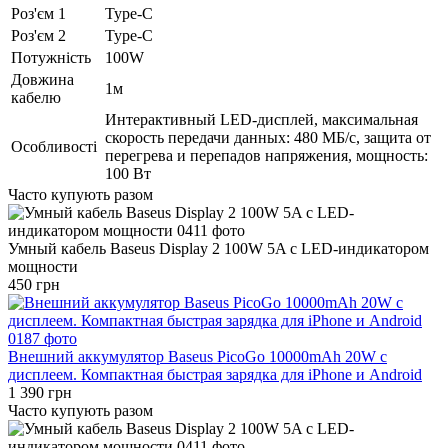
Роз'єм 1
Type-C
Роз'єм 2
Type-C
Потужність
100W
Довжина
1м
кабелю
Интерактивный LED-дисплей, максимальная
скорость передачи данных: 480 МБ/с, защита от
Особливості
перегрева и перепадов напряжения, мощность:
100 Вт
Часто купують разом
Умный кабель Baseus Display 2 100W 5A с LED-индикатором
мощности
450 грн
Внешний аккумулятор Baseus PicoGo 10000mAh 20W с
дисплеем. Компактная быстрая зарядка для iPhone и Android
1 390 грн
Часто купують разом