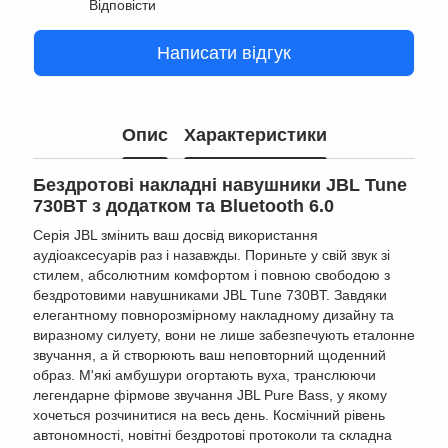
Відповісти
Написати відгук
Опис
Характеристики
Бездротові накладні навушники JBL Tune
730BT з додатком та Bluetooth 6.0
Серія JBL змінить ваш досвід використання
аудіоаксесуарів раз і назавжды. Пориньте у свій звук зі
стилем, абсолютним комфортом і повною свободою з
бездротовими навушниками JBL Tune 730BT. Завдяки
елегантному повнорозмірному накладному дизайну та
виразному силуету, вони не лише забезпечують еталонне
звучання, а й створюють ваш неповторний щоденний
образ. М'які амбушури огортають вуха, транслюючи
легендарне фірмове звучання JBL Pure Bass, у якому
хочеться розчинитися на весь день. Космічний рівень
автономності, новітні бездротові протоколи та складна