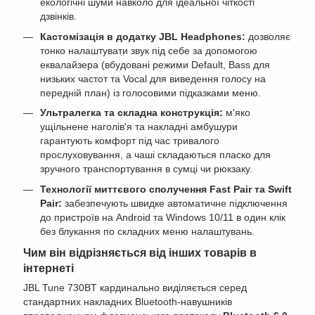
екологічні шуми навколо для ідеальної чіткості
дзвінків.
Кастомізація в додатку JBL Headphones:
дозволяє
тонко налаштувати звук під себе за допомогою
еквалайзера (вбудовані режими Default, Bass для
низьких частот та Vocal для виведення голосу на
передній план) із голосовими підказками меню.
Ультралегка та складна конструкція:
м'яко
ущільнене наголів'я та накладні амбушури
гарантують комфорт під час тривалого
прослуховування, а чаші складаються пласко для
зручного транспортування в сумці чи рюкзаку.
Технології миттєвого сполучення Fast Pair та Swift
Pair:
забезпечують швидке автоматичне підключення
до пристроїв на Android та Windows 10/11 в один клік
без блукання по складних меню налаштувань.
Чим він відрізняється від інших товарів в
інтернеті
JBL Tune 730BT кардинально виділяється серед
стандартних накладних Bluetooth-навушників