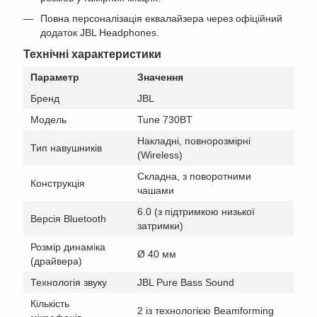
Повна персоналізація еквалайзера через офіційний
додаток JBL Headphones.
Технічні характеристики
Параметр
Значення
Бренд
JBL
Модель
Tune 730BT
Накладні, повнорозмірні
Тип навушників
(Wireless)
Складна, з поворотними
Конструкція
чашами
6.0 (з підтримкою низької
Версія Bluetooth
затримки)
Розмір динаміка
Ø 40 мм
(драйвера)
Технологія звуку
JBL Pure Bass Sound
Кількість
2 із технологією Beamforming