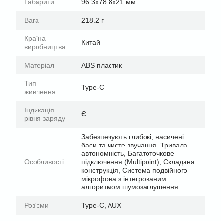
Габарити
96.3х78.8х21 мм
Вага
218.2 г
Країна
Китай
виробництва
Матеріал
ABS пластик
Тип
Type-C
живлення
Індикація
Є
рівня заряду
Забезпечують глибокі, насичені
баси та чисте звучання. Тривала
автономність, Багатоточкове
Особливості
підключення (Multipoint), Складана
конструкція, Система подвійного
мікрофона з інтегрованим
алгоритмом шумозаглушення
Роз'єми
Type-C, AUX