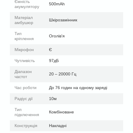
Ємність
500mAh
акумулятору
Матеріал
Шкірозамінник
амбушюр
Тип
Оголів'я
кріплення
Мікрофон
Є
Чутливість
97дБ
Діапазон
20 – 20000 Гц
частот
Час роботи
До 76 годин на одному заряді
Радіус дії
10м
Тип
Комбіноване
підключення
Конструкція
Накладні