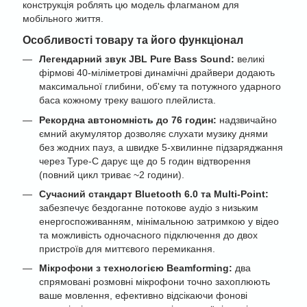
конструкція роблять цю модель флагманом для
мобільного життя.
Особливості товару та його функціонал
Легендарний звук JBL Pure Bass Sound:
великі
фірмові 40-міліметрові динамічні драйвери додають
максимальної глибини, об'єму та потужного ударного
баса кожному треку вашого плейлиста.
Рекордна автономність до 76 годин:
надзвичайно
ємний акумулятор дозволяє слухати музику днями
без жодних пауз, а швидке 5-хвилинне підзаряджання
через Type-C дарує ще до 5 годин відтворення
(повний цикл триває ~2 години).
Сучасний стандарт Bluetooth 6.0 та Multi-Point:
забезпечує бездоганне потокове аудіо з низьким
енергоспоживанням, мінімальною затримкою у відео
та можливість одночасного підключення до двох
пристроїв для миттєвого перемикання.
Мікрофони з технологією Beamforming:
два
спрямовані розмовні мікрофони точно захоплюють
ваше мовлення, ефективно відсікаючи фонові