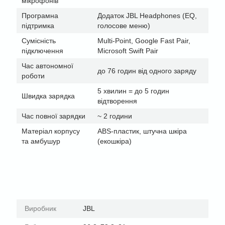
мікрофонів
Програмна
Додаток JBL Headphones (EQ,
підтримка
голосове меню)
Сумісність
Multi-Point, Google Fast Pair,
підключення
Microsoft Swift Pair
Час автономної
до 76 годин від одного заряду
роботи
5 хвилин = до 5 годин
Швидка зарядка
відтворення
Час повної зарядки
~ 2 години
Матеріал корпусу
ABS-пластик, штучна шкіра
та амбушур
(екошкіра)
Виробник
JBL