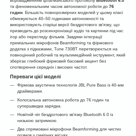
впровадженням флагманського протоколу
Bluetooth 6.0
та феноменальним часом автономної роботи до
76
годин
. Більшість повнорозмірних моделей у цьому класі
обмежуються 40–50 годинами автономності та
використовують старіші версії бездротового зв'язку, що
призводить до розсинхронізації аудіо та картинки під час
ігор або перегляду фільмів. Завдяки інтеграції
преміальних мікрофонів Beamforming та фірмового
додатка з підказками, Tune 730BT перетворюється на
повноцінний робочий та мультимедійний інструмент, який
зберігає глибокий фірмовий басовий акцент без
спотворення середніх і високих частот.
Переваги цієї моделі
Фірмова акустична технологія JBL Pure Bass із 40-мм
драйверами.
Колосальна автономна робота до 76 годин та
супершвидка зарядка.
Новітній чіп бездротового зв'язку Bluetooth 6.0 із
низькою затримкою.
Два спрямовані мікрофони Beamforming для чистих
розмов у гамірних місцях.