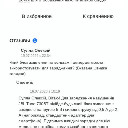
Войти
для отображения накопительной скидки
В избранное
К сравнению
Отзывы
1
Сулла Олексій
15.07.2026 в 22:34
Який блок живлення по вольтам і амперам можна
використовувати для заряджання? (Вказана швидка
зарядка)
Ответить
16.07.2026 в 10:19
Сулла Олексій, Вітаю! Для заряджання навушників
JBL Tune 730BT підійде будь-який блок живлення з
вихідною напругою 5 В і силою струму від 0,5 А до 2
А (наприклад, стандартний адаптер для
смартфона). Підтримка швидкої зарядки для цієї
моделі не потрібна, тому звичайного зарядного