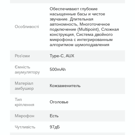
Обеспечивают глубокие
насыщенные басы и чистое
звучание. Длительная
автономность, Многоточечное
Особливості
подключение (Multipoint), Сложная
конструкция, Система двойного
микрофона с интегрированным
алгоритмом шумоподавления
Роз'єми
Type-C, AUX
Ємність
500mAh
акумулятору
Матеріал
Кожзаменитель
амбушюр
Тип
Оголовье
кріплення
Мікрофон
Есть
Чутливість
97дБ