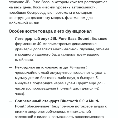
звучание JBL Pure Bass, в котором хочется раствориться
на весь день. Космический уровень автономности,
новейшие беспроводные протоколы и складная
конструкция делают эту модель флагманом для
мобильной жизни.
Особенности товара и его функционал
Легендарный звук JBL Pure Bass Sound:
большие
фирменные 40-миллиметровые динамические
драйверы добавляют максимальной глубины, объема
и мощного ударного баса каждому треку вашего
плейлиста.
Рекордная автономность до 76 часов:
чрезвычайно емкий аккумулятор позволяет слушать
музыку днями без каких-либо пауз, а быстрая 5-
минутная подзарядка через Type-C дарит еще до 5
часов воспроизведения (полный цикл длится ~2
часа).
Современный стандарт Bluetooth 6.0 и Multi-
Point:
обеспечивает безупречное потоковое аудио с
низким энергопотреблением, минимальной
задержкой в видео и возможность одновременного