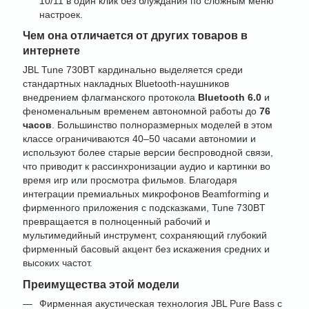
10/11 в один клик без блуждания по сложным меню
настроек.
Чем она отличается от других товаров в
интернете
JBL Tune 730BT кардинально выделяется среди
стандартных накладных Bluetooth-наушников
внедрением флагманского протокола
Bluetooth 6.0
и
феноменальным временем автономной работы до
76
часов
. Большинство полноразмерных моделей в этом
классе ограничиваются 40–50 часами автономии и
используют более старые версии беспроводной связи,
что приводит к рассинхронизации аудио и картинки во
время игр или просмотра фильмов. Благодаря
интеграции премиальных микрофонов Beamforming и
фирменного приложения с подсказками, Tune 730BT
превращается в полноценный рабочий и
мультимедийный инструмент, сохраняющий глубокий
фирменный басовый акцент без искажения средних и
высоких частот.
Преимущества этой модели
Фирменная акустическая технология JBL Pure Bass с