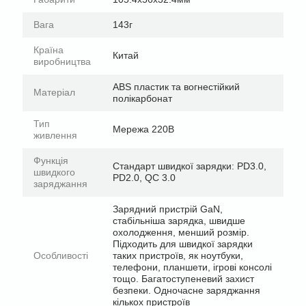
Вага
143г
Країна
Китай
виробництва
ABS пластик та вогнестійкий
Матеріал
полікарбонат
Тип
Мережа 220В
живлення
Функція
Стандарт швидкої зарядки: PD3.0,
швидкого
PD2.0, QC 3.0
заряджання
Зарядний пристрій GaN,
стабільніша зарядка, швидше
охолодження, менший розмір.
Підходить для швидкої зарядки
Особливості
таких пристроїв, як ноутбуки,
телефони, планшети, ігрові консолі
тощо. Багатоступеневий захист
безпеки. Одночасне заряджання
кількох пристроїв