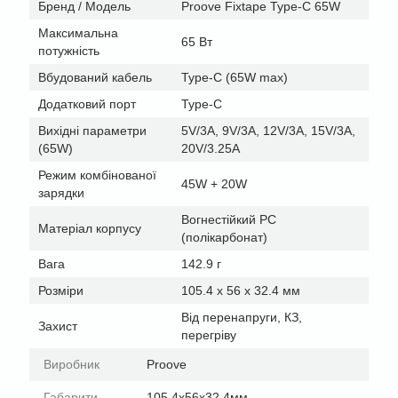
Бренд / Модель
Proove Fixtape Type-C 65W
Максимальна
65 Вт
потужність
Вбудований кабель
Type-C (65W max)
Додатковий порт
Type-C
Вихідні параметри
5V/3A, 9V/3A, 12V/3A, 15V/3A,
(65W)
20V/3.25A
Режим комбінованої
45W + 20W
зарядки
Вогнестійкий PC
Матеріал корпусу
(полікарбонат)
Вага
142.9 г
Розміри
105.4 х 56 х 32.4 мм
Від перенапруги, КЗ,
Захист
перегріву
Виробник
Proove
Габарити
105.4х56х32.4мм