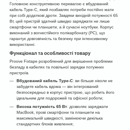
Головною конструктивною перевагою є вбудований
кабель Type-C, який позбавляє потреби постійно мати
при собі додаткові дроти. Завдяки вихідній потужності 65
Вт, цей пристрій здатний швидко заряджати не лише
смартфони чи планшети, а й сучасні ноутбуки. Корпус
виконаний з вогнестійкого полікарбонату (PC), що
гарантує довговічність та безпеку при інтенсивному
використанні.
Функціонал та особливості товару
Proove Fixtape розроблений для вирішення проблеми
безладу в кабелях та повільної зарядки потужних
пристроїв.
Вбудований кабель Type-C
: ви більше ніколи не
забудете кабель вдома — він інтегрований
безпосередньо в корпус пристрою, що робить його
ідеальним для подорожей та офісної роботи;
Висока потужність 65 Вт
: дозволяє заряджати
MacBook, ігрові смартфони та планшети на
максимальній швидкості, замінюючи декілька
стандартних блоків живлення;