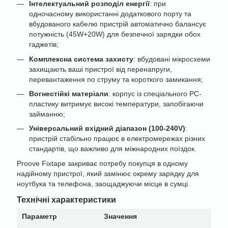
Інтелектуальний розподіл енергії
: при
одночасному використанні додаткового порту та
вбудованого кабелю пристрій автоматично балансує
потужність (45W+20W) для безпечної зарядки обох
гаджетів;
Комплексна система захисту
: вбудовані мікросхеми
захищають ваші пристрої від перенапруги,
перевантаження по струму та короткого замикання;
Вогнестійкі матеріали
: корпус із спеціального PC-
пластику витримує високі температури, запобігаючи
займанню;
Універсальний вхідний діапазон (100-240V)
:
пристрій стабільно працює в електромережах різних
стандартів, що важливо для міжнародних поїздок.
Proove Fixtape закриває потребу покупця в одному
надійному пристрої, який замінює окрему зарядку для
ноутбука та телефона, заощаджуючи місце в сумці.
Технічні характеристики
Параметр
Значення