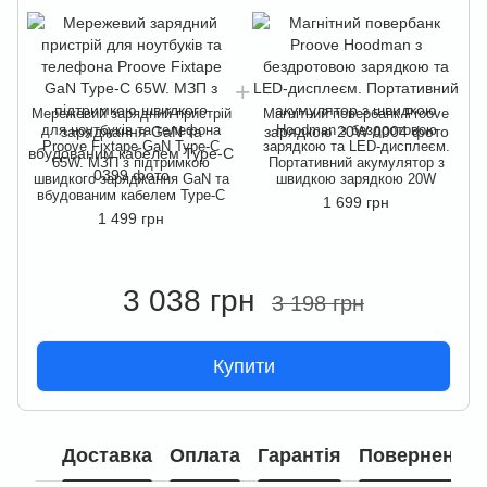
Мережевий зарядний пристрій
Магнітний повербанк Proove
для ноутбуків та телефона
Hoodman з бездротовою
Proove Fixtape GaN Type-C
зарядкою та LED-дисплеєм.
65W. МЗП з підтримкою
Портативний акумулятор з
швидкого заряджання GaN та
швидкою зарядкою 20W
вбудованим кабелем Type-C
1 699 грн
1 499 грн
3 038 грн
3 198 грн
Купити
Доставка
Оплата
Гарантія
Повернення