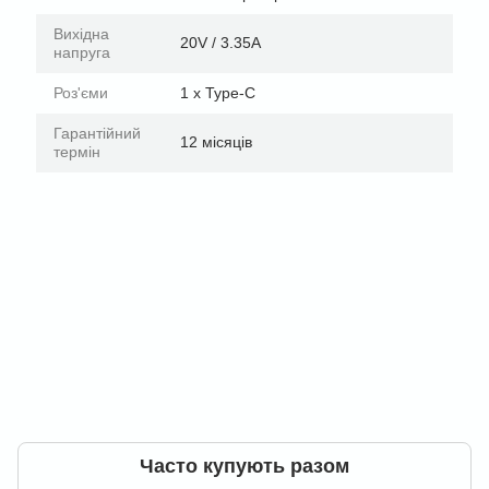
Вихідна
20V / 3.35A
напруга
Роз'єми
1 х Type-C
Гарантійний
12 місяців
термін
Часто купують разом