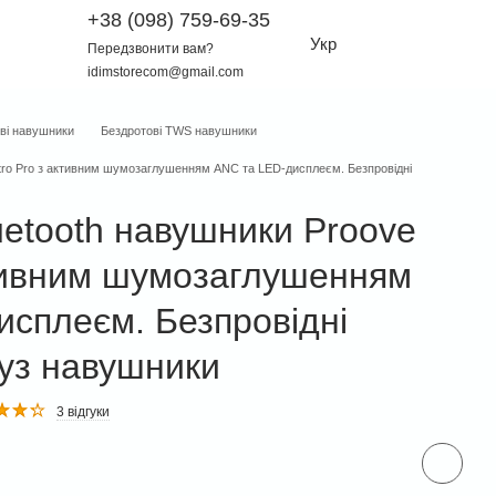
+38 (098) 759-69-35
Укр
Передзвонити вам?
idimstorecom@gmail.com
ві навушники
Бездротові TWS навушники
ntro Pro з активним шумозаглушенням ANC та LED-дисплеєм. Безпровідні
uetooth навушники Proove
ктивним шумозаглушенням
исплеєм. Безпровідні
туз навушники
3 відгуки