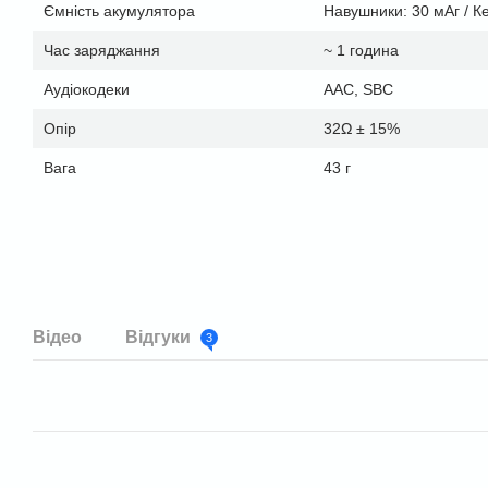
Ємність акумулятора
Навушники: 30 мАг / К
Час заряджання
~ 1 година
Аудіокодеки
AAC, SBC
Опір
32Ω ± 15%
Вага
43 г
Відео
Відгуки
3