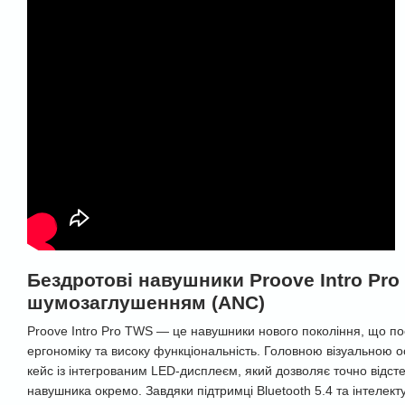
Бездротові навушники Proove Intro Pr
шумозаглушенням (ANC)
Proove Intro Pro TWS — це навушники нового покоління, що по
ергономіку та високу функціональність. Головною візуальною 
кейс із інтегрованим LED-дисплеєм, який дозволяє точно відст
навушника окремо. Завдяки підтримці Bluetooth 5.4 та інтелект