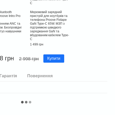
luetooth
Мережевий зарядний
oove Intro Pro
пристрій для ноутбуків та
телефона Proove Fixtape
енням ANC та
GaN Type-C 65W. МЗП з
м. Безпровідні
підтримкою швидкого
ютуз навушники
заряджання GaN та
вбудованим кабелем Type-
C
1 499 грн
8 грн
2 998 грн
Купити
Гарантія
Повернення