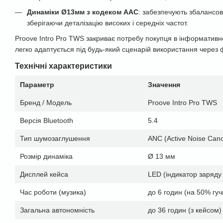
Динаміки Ø13мм з кодеком AAC
: забезпечують збалансов
зберігаючи деталізацію високих і середніх частот.
Proove Intro Pro TWS закриває потребу покупця в інформативно
легко адаптується під будь-який сценарій використання через 
Технічні характеристики
Параметр
Значення
Бренд / Модель
Proove Intro Pro TWS
Версія Bluetooth
5.4
Тип шумозаглушення
ANC (Active Noise Cance
Розмір динаміка
Ø 13 мм
Дисплей кейса
LED (індикатор заряду
Час роботи (музика)
до 6 годин (на 50% гуч
Загальна автономність
до 36 годин (з кейсом)