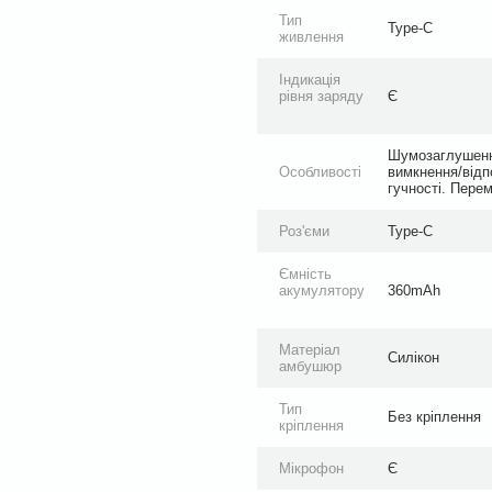
Тип
Type-C
живлення
Індикація
рівня заряду
Є
Шумозаглушення
Особливості
вимкнення/відп
гучності. Перем
Роз'єми
Type-C
Ємність
акумулятору
360mAh
Матеріал
Силікон
амбушюр
Тип
Без кріплення
кріплення
Мікрофон
Є