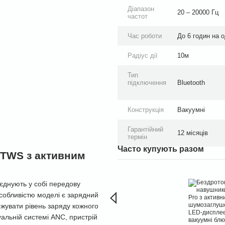
Діапазон
20 – 20000 Гц
частот
Час роботи
До 6 годин на о
Радіус дії
10м
Тип
підключення
Bluetooth
Конструкція
Вакуумні
Гарантійний
12 місяців
термін
Часто купують разом
o TWS з активним
єднують у собі передову
особливістю моделі є зарядний
ежувати рівень заряду кожного
уальній системі ANC, пристрій