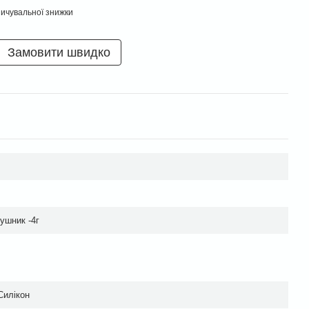
ичувальної знижки
Замовити швидко
вушник -4г
Силікон