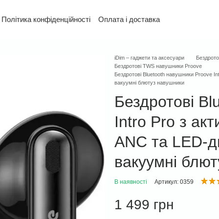
Політика конфіденційності
Оплата і доставка
та повернення
Контактна інформація
Гарантія
iDim – гаджети та аксесуари
Бездрото
Бездротові TWS навушники Proove
Бездротові Bluetooth навушники Proove I
вакуумні блютуз навушники
Бездротові Bl
Intro Pro з а
ANC та LED-д
вакуумні блю
В наявності
Артикул: 0359
1 499 грн