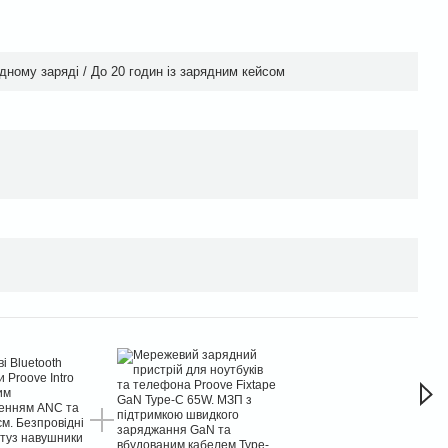
дному заряді / До 20 годин із зарядним кейсом
Час