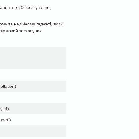
ане та глибоке звучання,
му та надійному гаджеті, який
фірмовий застосунок.
llation)
 у %)
ності)