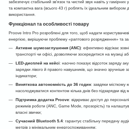
забезпечує стабільний зв'язок та чистий звук навіть у гамірних
та компактна вага (всього 43 г) роблять їх ідеальним вибором
використання.
Функціонал та особливості товару
Proove Intro Pro розроблені для того, щоб надати користувачев
енергією, вирішуючи проблему «раптового розрядження» та за
Активне шумозаглушення (ANC)
: ефективно відсікає зов
транспорті чи офісі, дозволяючи зосередитися на музиці аб
LED-дисплей на кейсі
: наочно показує відсоток заряду ак
зарядки лівого й правого навушників, що значно зручніше за
індикатори;
Виняткова автономність до 36 годин
: завдяки місткому 
насолоджуватися контентом кілька днів без підзарядки від 
Підтримка додатка Proove
: відкриває доступ до персонал
режимів роботи (ANC, Game Mode, прозорість) та налашту
власні звички;
Сучасний Bluetooth 5.4
: гарантує стабільну передачу ауді
метрів з мінімальним енергоспоживанням;