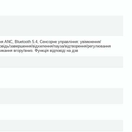
 ANC, Bluetooth 5.4, Сенсорне управління: увімкнення/
овідь/завершення/відхилення/пауза/відтворення/регулювання
икання вгору/вниз. Функція відповіді на дзв