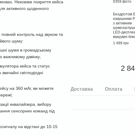
 умовах. Нековзке покриття кейса
 для активного щоденного
Бездротові B
навушники Pr
з активним
шумозаглуш
LED-дисплеє
і повний контроль над звуком та
вакуумні бл
йвого шуму:
1 499 грн
нішні шуми в громадському
о важливому дзвінку;
умулятора кейса та статус
2 84
 звичайні світлодіодні
кейсу на 360 мАг, ви можете
Доставка
Оплата
мережі;
ізації еквалайзера, вибору
вання сенсорних команд під
осигналу на відстані до 10-15