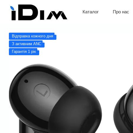
Перейти до основного контенту
Про нас
Каталог
Обмін 
Відправка кожного дня
З активним ANC
Гарантія 1 рік