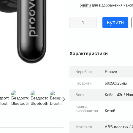
Увійти
для відображення накоп
%
Купити
Характеристики
Виробник
Proove
Габарити
60х50х25мм
Вага
Кейс - 43г / На
Країна
виробництва
Китай
Матеріал
ABS пластик / 