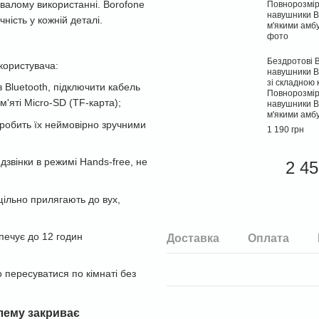
валому використанні. Borofone
ність у кожній деталі.
Бездротові B
користувача:
навушники B
зі складною 
з Bluetooth, підключити кабель
Повнорозмір
'яті Micro-SD (TF-карта);
навушники B
м'якими ам
 робить їх неймовірно зручними
1 190 грн
дзвінки в режимі Hands-free, не
2 45
щільно прилягають до вух,
печує до 12 годин
Доставка
Оплата
но пересуватися по кімнаті без
блему закриває