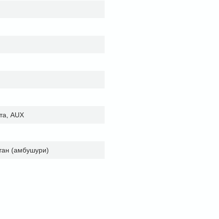
рта, AUX
етан (амбушури)