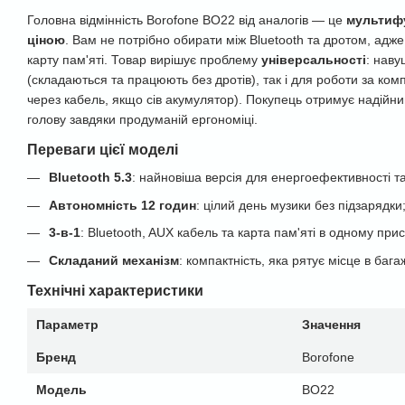
Головна відмінність Borofone BO22 від аналогів — це
мультифу
ціною
. Вам не потрібно обирати між Bluetooth та дротом, адже 
карту пам'яті. Товар вирішує проблему
універсальності
: наву
(складаються та працюють без дротів), так і для роботи за ко
через кабель, якщо сів акумулятор). Покупець отримує надійни
голову завдяки продуманій ергономіці.
Переваги цієї моделі
Bluetooth 5.3
: найновіша версія для енергоефективності т
Автономність 12 годин
: цілий день музики без підзарядки
3-в-1
: Bluetooth, AUX кабель та карта пам'яті в одному прис
Складаний механізм
: компактність, яка рятує місце в багаж
Технічні характеристики
Параметр
Значення
Бренд
Borofone
Модель
BO22