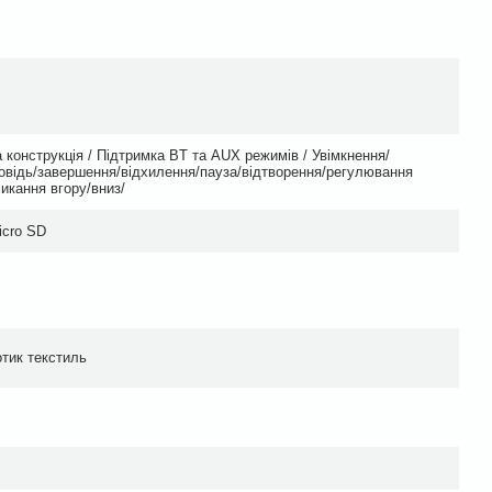
 конструкція / Підтримка BT та AUX режимів / Увімкнення/
овідь/завершення/відхилення/пауза/відтворення/регулювання
икання вгору/вниз/
icro SD
тик текстиль