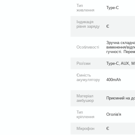
Тип
Type-C
живлення
Індикація
рівня заряду
Є
Зручна складна
Особливості
вимкнення/відп
гучності. Перем
Роз'єми
Type-C, AUX, M
Ємність
акумулятору
400mAh
Матеріал
Приємний на до
амбушюр
Тип
Оголів'я
кріплення
Мікрофон
Є