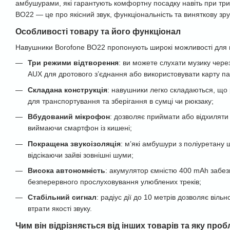
амбушурами, які гарантують комфортну посадку навіть при три
BO22 — це про якісний звук, функціональність та виняткову зруч
Особливості товару та його функціонал
Навушники Borofone BO22 пропонують широкі можливості для 
Три режими відтворення
: ви можете слухати музику чере
AUX для дротового з’єднання або використовувати карту пам
Складана конструкція
: навушники легко складаються, що
для транспортування та зберігання в сумці чи рюкзаку;
Вбудований мікрофон
: дозволяє приймати або відхиляти 
виймаючи смартфон із кишені;
Покращена звукоізоляція
: м’які амбушури з поліуретану 
відсікаючи зайві зовнішні шуми;
Висока автономність
: акумулятор ємністю 400 mAh забез
безперервного прослуховування улюблених треків;
Стабільний сигнал
: радіус дії до 10 метрів дозволяє віль
втрати якості звуку.
Чим він відрізняється від інших товарів та яку про