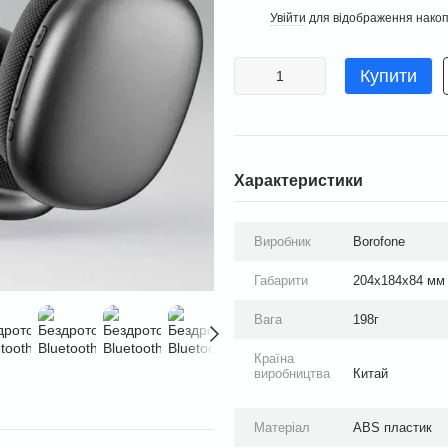
Увійти
для відображення накоп
%
Купити
Характеристики
Виробник
Borofone
Габарити
204х184х84 мм
Вага
198г
Країна
виробництва
Китай
Матеріал
ABS пластик