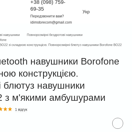
+38 (098) 759-
69-35
Укр
Передзвонити вам?
idimstorecom@gmail.com
ві навушники
Повнорозмірні бездротові навушники
ofone
 BO22 зі складною конструкцією. Повнорозмірні блютуз навушники Borofone BO22
uetooth навушники Borofone
ною конструкцією.
і блютуз навушники
2 з м'якими амбушурами
1 відгук