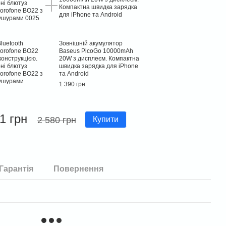
luetooth
Зовнішній акумулятор
orofone BO22
Baseus PicoGo 10000mAh
конструкцією.
20W з дисплеєм. Компактна
ні блютуз
швидка зарядка для iPhone
orofone BO22 з
та Android
бушурами
1 390 грн
1 грн
2 580 грн
Купити
Гарантія
Повернення