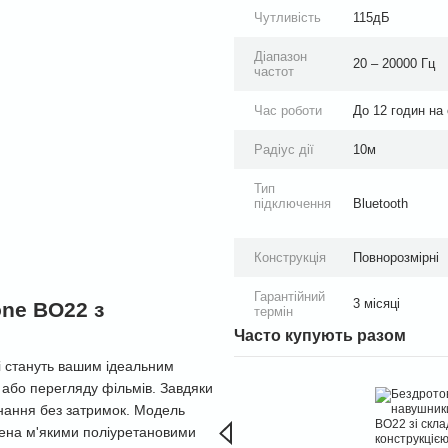
Чутливість
115дБ
Діапазон
20 – 20000 Гц
частот
Час роботи
До 12 годин на
Радіус дії
10м
Тип
підключення
Bluetooth
Конструкція
Повнорозмірні
Гарантійний
3 місяці
one BO22 з
термін
Часто купують разом
і стануть вашим ідеальним
 або перегляду фільмів. Завдяки
днання без затримок. Модель
щена м'якими поліуретановими