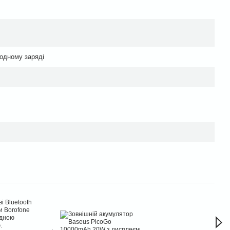
 одному заряді
Час