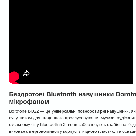
Бездротові Bluetooth навушники Borof
мікрофоном
Borofone BO22 — це універсальні повнорозмірні навушники, як
супутником для щоденного прослуховування музики, аудіокниг
сучасному чіпу Bluetooth 5.3, вони забезпечують стабільне з'є
виконана в ергономічному корпусі з міцного пластику та осна