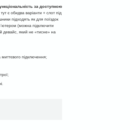
нкціональність за доступною
тут є обидва варіанти + слот під
шники підходять як для поїздок
мп’ютером (можна підключити
й девайс, який не «тисне» на
а миттєвого підключення;
;
трої;
і.