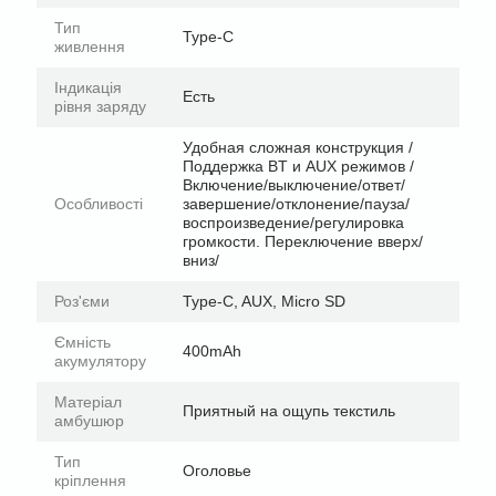
Тип
Type-C
живлення
Індикація
Есть
рівня заряду
Удобная сложная конструкция /
Поддержка BT и AUX режимов /
Включение/выключение/ответ/
Особливості
завершение/отклонение/пауза/
воспроизведение/регулировка
громкости. Переключение вверх/
вниз/
Роз'єми
Type-C, AUX, Micro SD
Ємність
400mAh
акумулятору
Матеріал
Приятный на ощупь текстиль
амбушюр
Тип
Оголовье
кріплення