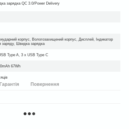
ка зарядка QC 3.0/Power Delivery
иударний корпус, Вологозахищений корпус, Дисплей, Індикатор
я заряду, Швидка зарядка
USB Type A, 3 x USB Type C
00mAh 67Wh
сяців
Гарантія
Повернення