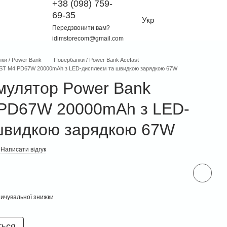
+38 (098) 759-
69-35
Укр
Передзвонити вам?
idimstorecom@gmail.com
ки / Power Bank
Повербанки / Power Bank Acefast
AST M4 PD67W 20000mAh з LED-дисплеєм та швидкою зарядкою 67W
умулятор Power Bank
PD67W 20000mAh з LED-
швидкою зарядкою 67W
Написати відгук
ичувальної знижки
ться