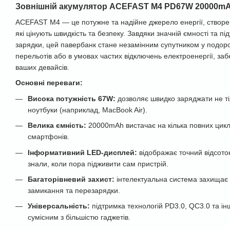
Зовнішній акумулятор ACEFAST M4 PD67W 20000m
ACEFAST M4 — це потужне та надійне джерело енергії, створен
які цінують швидкість та безпеку. Завдяки значній ємності та пі
зарядки, цей павербанк стане незамінним супутником у подоро
перельотів або в умовах частих відключень електроенергії, за
ваших девайсів.
Основні переваги:
Висока потужність 67W:
дозволяє швидко заряджати не ті
ноутбуки (наприклад, MacBook Air).
Велика ємність:
20000mAh вистачає на кілька повних цикл
смартфонів.
Інформативний LED-дисплей:
відображає точний відсото
знали, коли пора підживити сам пристрій.
Багаторівневий захист:
інтелектуальна система захищає в
замикання та перезарядки.
Універсальність:
підтримка технологій PD3.0, QC3.0 та ін
сумісним з більшістю гаджетів.