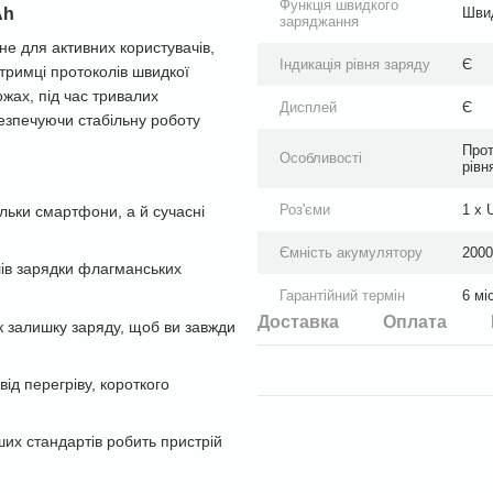
Функція швидкого
Ah
Швид
заряджання
е для активних користувачів,
Індикація рівня заряду
Є
дтримці протоколів швидкої
жах, під час тривалих
Дисплей
Є
безпечуючи стабільну роботу
Прот
Особливості
рівн
Роз'єми
1 x 
льки смартфони, а й сучасні
Ємність акумулятору
200
ів зарядки флагманських
Гарантійний термін
6 мі
Доставка
Оплата
к залишку заряду, щоб ви завжди
ід перегріву, короткого
ших стандартів робить пристрій