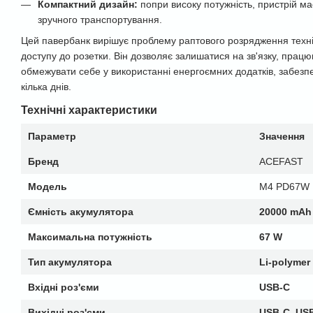
Компактний дизайн:
попри високу потужність, пристрій м
зручного транспортування.
Цей павербанк вирішує проблему раптового розрядження техні
доступу до розетки. Він дозволяє залишатися на зв'язку, працю
обмежувати себе у використанні енергоємних додатків, забезп
кілька днів.
Технічні характеристики
Параметр
Значення
Бренд
ACEFAST
Модель
M4 PD67W
Ємність акумулятора
20000 mAh
Максимальна потужність
67 W
Тип акумулятора
Li-polymer
Вхідні роз'єми
USB-C
Вихідні роз'єми
USB-C, US