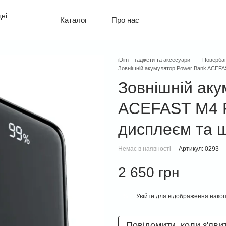
Про нас
Каталог
Політика конфіденційності
Оплата і доставка
Обмін та повернення
iDim – гаджети та аксесуари
Повербан
Контактна інформація
Зовнішній акумулятор Power Bank ACEF
Гарантія
Зовнішній ак
ACEFAST M4 
дисплеєм та 
Немає в наявності
Артикул: 0293
2 650 грн
Увійти
для відображення накоп
%
Повідомити, коли з'яви