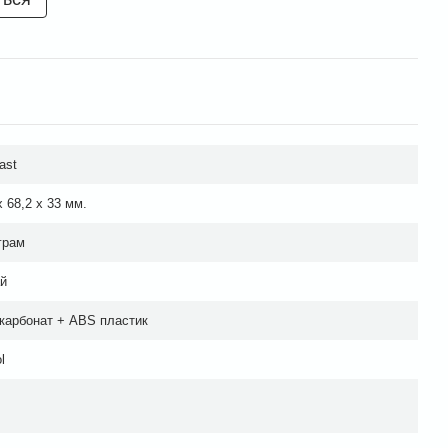
ast
x 68,2 x 33 мм.
грам
й
карбонат + ABS пластик
l