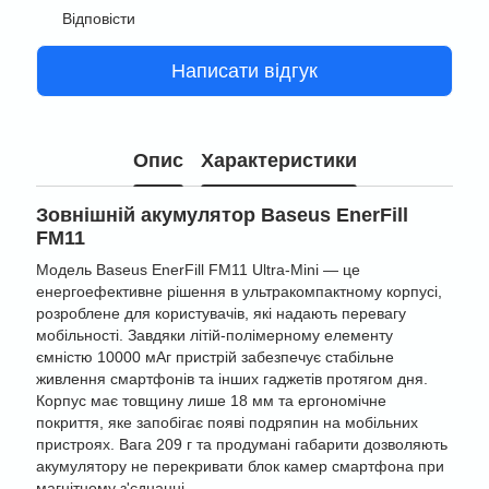
Відповісти
Написати відгук
Опис
Характеристики
Зовнішній акумулятор Baseus EnerFill
FM11
Модель Baseus EnerFill FM11 Ultra-Mini — це
енергоефективне рішення в ультракомпактному корпусі,
розроблене для користувачів, які надають перевагу
мобільності. Завдяки літій-полімерному елементу
ємністю 10000 мАг пристрій забезпечує стабільне
живлення смартфонів та інших гаджетів протягом дня.
Корпус має товщину лише 18 мм та ергономічне
покриття, яке запобігає появі подряпин на мобільних
пристроях. Вага 209 г та продумані габарити дозволяють
акумулятору не перекривати блок камер смартфона при
магнітному з'єднанні.