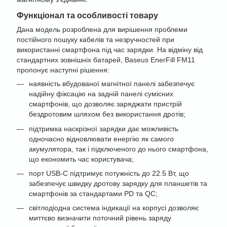
Функціонал та особливості товару
Дана модель розроблена для вирішення проблеми
постійного пошуку кабелів та незручностей при
використанні смартфона під час зарядки. На відміну від
стандартних зовнішніх батарей, Baseus EnerFill FM11
пропонує наступні рішення:
наявність вбудованої магнітної панелі забезпечує
надійну фіксацію на задній панелі сумісних
смартфонів, що дозволяє заряджати пристрій
бездротовим шляхом без використання дротів;
підтримка наскрізної зарядки дає можливість
одночасно відновлювати енергію як самого
акумулятора, так і підключеного до нього смартфона,
що економить час користувача;
порт USB-C підтримує потужність до 22.5 Вт, що
забезпечує швидку дротову зарядку для планшетів та
смартфонів за стандартами PD та QC;
світлодіодна система індикації на корпусі дозволяє
миттєво визначити поточний рівень заряду