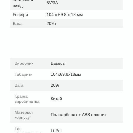
5V/3A
вихід
Розміри
104 х 69.8 х 18 мм
Вага
209 г
Виробник
Baseus
Габарити
104х69.8х18мм
Вага
209г
Країна
Китай
виробництва
Матеріал
Полікарбонат + ABS пластик
корпусу
Тип
Li-Pol