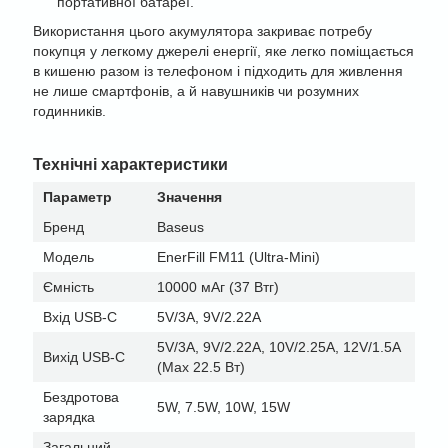
портативної батареї.
Використання цього акумулятора закриває потребу
покупця у легкому джерелі енергії, яке легко поміщається
в кишеню разом із телефоном і підходить для живлення
не лише смартфонів, а й навушників чи розумних
годинників.
Технічні характеристики
Параметр
Значення
Бренд
Baseus
Модель
EnerFill FM11 (Ultra-Mini)
Ємність
10000 мАг (37 Втг)
Вхід USB-C
5V/3A, 9V/2.22A
5V/3A, 9V/2.22A, 10V/2.25A, 12V/1.5A
Вихід USB-C
(Max 22.5 Вт)
Бездротова
5W, 7.5W, 10W, 15W
зарядка
Загальний