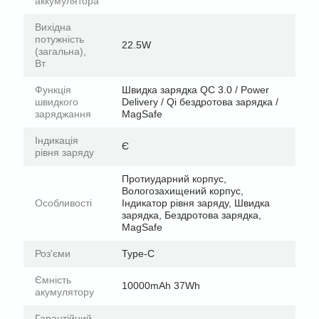
аккумулятора
Вихідна
потужність
22.5W
(загальна),
Вт
Функція
Швидка зарядка QC 3.0 / Power
швидкого
Delivery / Qi бездротова зарядка /
заряджання
MagSafe
Індикація
Є
рівня заряду
Протиударний корпус,
Вологозахищений корпус,
Особливості
Індикатор рівня заряду, Швидка
зарядка, Бездротова зарядка,
MagSafe
Роз'єми
Type-C
Ємність
10000mAh 37Wh
акумулятору
Гарантійний