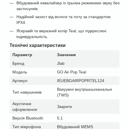
Вбудований еквалайзер із трьома режимами звуку без
застосунків.
Надійний захист від вологи та поту за стандартом
IPX4.
Яскравій та виразний колір Teal, що підкреслює
індивідуальність.
Технічні характеристики
Параметр
Значення
Бренд
Jlab
Модель
GO Air Pop Teal
Артикул
IEUEBGAIRPOPRTEL124
Вакуумні внутрішньоканальні
Тип навушників
(TWS)
Акустичне
Закрите
оформлення
Версія Bluetooth
5.1
Тип мікрофона
Вбудований MEMS