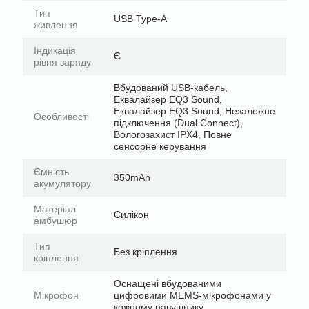
Тип
USB Type-A
живлення
Індикація
Є
рівня заряду
Вбудований USB-кабель,
Еквалайзер EQ3 Sound,
Еквалайзер EQ3 Sound, Незалежне
Особливості
підключення (Dual Connect),
Вологозахист IPX4, Повне
сенсорне керування
Ємність
350mAh
акумулятору
Матеріал
Силікон
амбушюр
Тип
Без кріплення
кріплення
Оснащені вбудованими
Мікрофон
цифровими MEMS-мікрофонами у
кожному навушнику