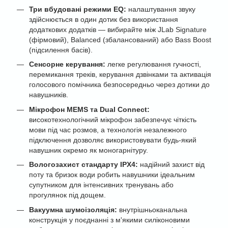
Три вбудовані режими EQ:
налаштування звуку
здійснюється в один дотик без використання
додаткових додатків — вибирайте між JLab Signature
(фірмовий), Balanced (збалансований) або Bass Boost
(підсилення басів).
Сенсорне керування:
легке регулювання гучності,
перемикання треків, керування дзвінками та активація
голосового помічника безпосередньо через дотики до
навушників.
Мікрофон MEMS та Dual Connect:
високотехнологічний мікрофон забезпечує чіткість
мови під час розмов, а технологія незалежного
підключення дозволяє використовувати будь-який
навушник окремо як моногарнітуру.
Вологозахист стандарту IPX4:
надійний захист від
поту та бризок води робить навушники ідеальним
супутником для інтенсивних тренувань або
прогулянок під дощем.
Вакуумна шумоізоляція:
внутрішньоканальна
конструкція у поєднанні з м'якими силіконовими