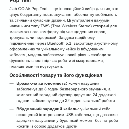
Pop Teal
Jlab GO Air Pop Teal — це інноваційний вибір для тих, хто
цінує бездоганну якість звучання, абсолютну мобільність
та стильний сучасний дизайн. Ці ультралегкі вакуумні
навушники типу TWS (True Wireless Stereo) створені для
максимального комфорту під час щоденних справ,
тренувань чи подорожей. Завдяки надійному
підключенню через Bluetooth 5.1, закритому акустичному
оформленню та унікальному кейсу із вбудованим
кабелем, модель забезпечує новий рівень свободи та
функціональності під час роботи зі смартфонами,
планшетами чи ноутбуками.
Особливості товару та його функціонал
Вражаюча автономність:
кожен навушник
забезпечує до 8 годин безперервного звучання, а
компактний зарядний футляр дарує ще 24 додаткові
години, забезпечуючи до 32 годин загальної роботи.
Вбудований зарядний кабель:
унікальний кейс
оснащений інтегрованим USB-кабелем, що дозволяє
зарядити навушники у будь-який момент без потреби
носити із собою додаткові дроти.