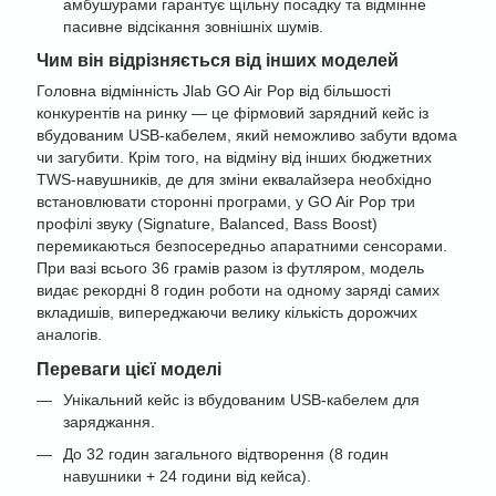
амбушурами гарантує щільну посадку та відмінне
пасивне відсікання зовнішніх шумів.
Чим він відрізняється від інших моделей
Головна відмінність Jlab GO Air Pop від більшості
конкурентів на ринку — це фірмовий зарядний кейс із
вбудованим USB-кабелем, який неможливо забути вдома
чи загубити. Крім того, на відміну від інших бюджетних
TWS-навушників, де для зміни еквалайзера необхідно
встановлювати сторонні програми, у GO Air Pop три
профілі звуку (Signature, Balanced, Bass Boost)
перемикаються безпосередньо апаратними сенсорами.
При вазі всього 36 грамів разом із футляром, модель
видає рекордні 8 годин роботи на одному заряді самих
вкладишів, випереджаючи велику кількість дорожчих
аналогів.
Переваги цієї моделі
Унікальний кейс із вбудованим USB-кабелем для
заряджання.
До 32 годин загального відтворення (8 годин
навушники + 24 години від кейса).