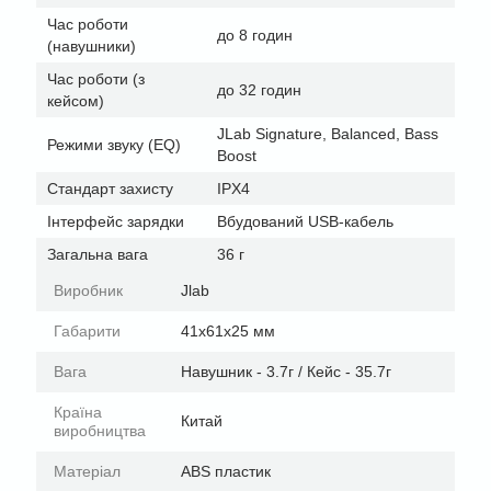
Час роботи
до 8 годин
(навушники)
Час роботи (з
до 32 годин
кейсом)
JLab Signature, Balanced, Bass
Режими звуку (EQ)
Boost
Стандарт захисту
IPX4
Інтерфейс зарядки
Вбудований USB-кабель
Загальна вага
36 г
Виробник
Jlab
Габарити
41х61х25 мм
Вага
Навушник - 3.7г / Кейс - 35.7г
Країна
Китай
виробництва
Матеріал
ABS пластик