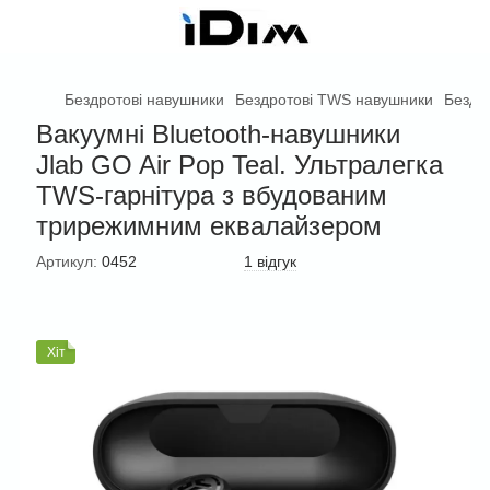
Бездротові навушники
Бездротові TWS навушники
Бездр
Вакуумні Bluetooth-навушники
Jlab GO Air Pop Teal. Ультралегка
TWS-гарнітура з вбудованим
трирежимним еквалайзером
Артикул:
0452
1 відгук
Хіт