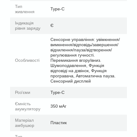
Тип
Type-C
живлення
Індикація
Є
рівня заряду
Сенсорне управління: увімкнення/
вимкнення/відповідь/завершення/
відхилення/пауза/відтворення/
регулювання гучності.
Особливості
Перемикання вгору/вниз.
Шумоподавлення, Функція
відповіді на дзвінок, Функція
програвача, Автоматична пауза.
Сенсорний дисплей
Роз'єми
Type-C
Ємність
350 мАг
акумулятору
Матеріал
Пластик
амбушюр
Тип