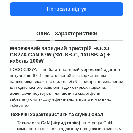
Написати відгук
Опис
Характеристики
Мережевий зарядний пристрій HOCO
CS27A GaN 67W (3xUSB-C, 1xUSB-A) +
кабель 100W
HOCO CS27A — це багатопортовий мережевий адаптер
потужністю 67 Вт, виготовлений із використанням
напівпровідникової технології GaN. Пристрій призначений
для одночасного живлення до чотирьох гаджетів,
включаючи ноутбуки, планшети та смартфони,
забезпечуючи високу ефективність при мінімальних
габаритах.
Технічні характеристики та функціонал
Технологія GaN (нітрид галію):
інтеграція GaN-
компонентів дозволяє адаптеру працювати з високим