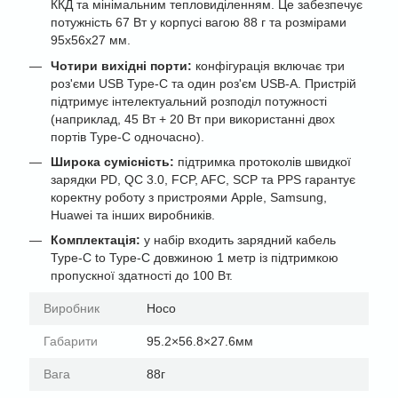
ККД та мінімальним тепловиділенням. Це забезпечує
потужність 67 Вт у корпусі вагою 88 г та розмірами
95х56х27 мм.
Чотири вихідні порти:
конфігурація включає три
роз'єми USB Type-C та один роз'єм USB-A. Пристрій
підтримує інтелектуальний розподіл потужності
(наприклад, 45 Вт + 20 Вт при використанні двох
портів Type-C одночасно).
Широка сумісність:
підтримка протоколів швидкої
зарядки PD, QC 3.0, FCP, AFC, SCP та PPS гарантує
коректну роботу з пристроями Apple, Samsung,
Huawei та інших виробників.
Комплектація:
у набір входить зарядний кабель
Type-C to Type-C довжиною 1 метр із підтримкою
пропускної здатності до 100 Вт.
Виробник
Hoco
Габарити
95.2×56.8×27.6мм
Вага
88г