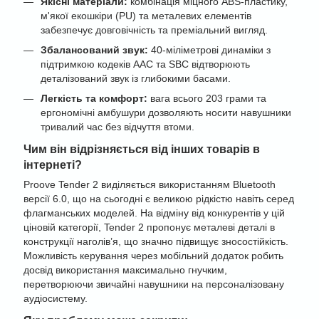
Якісні матеріали:
комбінація міцного ABS-пластику,
м'якої екошкіри (PU) та металевих елементів
забезпечує довговічність та преміальний вигляд.
Збалансований звук:
40-міліметрові динаміки з
підтримкою кодеків AAC та SBC відтворюють
деталізований звук із глибокими басами.
Легкість та комфорт:
вага всього 203 грами та
ергономічні амбушури дозволяють носити навушники
тривалий час без відчуття втоми.
Чим він відрізняється від інших товарів в
інтернеті?
Proove Tender 2 виділяється використанням Bluetooth
версії 6.0, що на сьогодні є великою рідкістю навіть серед
флагманських моделей. На відміну від конкурентів у цій
ціновій категорії, Tender 2 пропонує металеві деталі в
конструкції наголів’я, що значно підвищує зносостійкість.
Можливість керування через мобільний додаток робить
досвід використання максимально гнучким,
перетворюючи звичайні навушники на персоналізовану
аудіосистему.