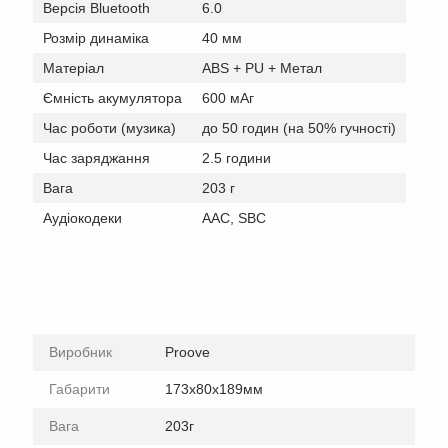
Версія Bluetooth
6.0
Розмір динаміка
40 мм
Матеріал
ABS + PU + Метал
Ємність акумулятора
600 мАг
Час роботи (музика)
до 50 годин (на 50% гучності)
Час заряджання
2.5 години
Вага
203 г
Аудіокодеки
AAC, SBC
Виробник
Proove
Габарити
173x80x189мм
Вага
203г