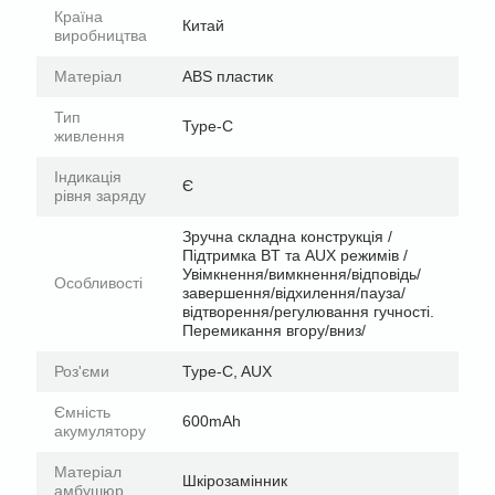
Країна
Китай
виробництва
Матеріал
ABS пластик
Тип
Type-C
живлення
Індикація
Є
рівня заряду
Зручна складна конструкція /
Підтримка BT та AUX режимів /
Увімкнення/вимкнення/відповідь/
Особливості
завершення/відхилення/пауза/
відтворення/регулювання гучності.
Перемикання вгору/вниз/
Роз'єми
Type-C, AUX
Ємність
600mAh
акумулятору
Матеріал
Шкірозамінник
амбушюр