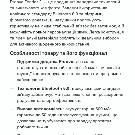
Proove Tender 2 — це поєднання передових технологій
та виняткового комфорту. Завдяки використанню
новітнього стандарту Bluetooth 6.0 та підтримці
фірмового додатка, ці навушники пропонують
користувачу не лише стабільний зв'язок без затримок, а й
можливість повної персоналізації звуку. Легка конструкція
та преміальні матеріали роблять їх ідеальним вибором
для активного щоденного використання.
Особливості товару та його функціонал
Підтримка додатка Proove:
дозволяє
налаштовувати еквалайзер під свій смак, змінювати
функції кнопок керування та оновлювати програмне
забезпечення.
Технологія Bluetooth 6.0:
найсучасніший стандарт
зв’язку забезпечує миттєве підключення, розширений
радіус дії та енергоефективність.
Висока автономність:
акумулятор на 600 мАг
гарантує до 50 годин прослуховування музики, що
дозволяє не турбуватися про зарядку протягом
робочого тижня.