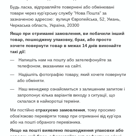
Будь ласка, відправляйте повернені або обмінювані
товари через кур'єрську службу "Нова Пошта" за
зазначеною адресою: вулиця Європейська, 52, Умань,
Черкаська область, Україна, 20300
Якщо при отриманні замовлення, ви побачили інший
товар, пошкоджену упаковку, брак, або просто
хочете повернути товар в межах 14 днів виконайте
такі дії:
Напишіть нам на пошту або зателефонуйте за
телефоном, вказаними на сайті.
Надішліть фотографію товару, який хочете повернути
або обміняти.
Наш менеджер ознайомиться з залишеним запитом і
запропонує кілька варіантів виходу з ситуації, що
склалася в найкоротші терміни.
Ми постійно
страхуємо замовлення
, тому просимо
обов’язково перевіряти товар при отриманні від кур’єра
або на пошті обраного перевізника.
Якщо на пошті виявлено пошкодження упаковки або