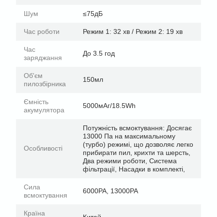
Шум
≤75дБ
Час роботи
Режим 1: 32 хв / Режим 2: 19 хв
Час
До 3.5 год
заряджання
Об'єм
150мл
пилозбірника
Ємність
5000мАг/18.5Wh
акумулятора
Потужність всмоктування: Досягає
13000 Па на максимальному
(турбо) режимі, що дозволяє легко
Особливості
прибирати пил, крихти та шерсть,
Два режими роботи, Система
фільтрації, Насадки в комплекті,
Сила
6000PA, 13000PA
всмоктування
Країна