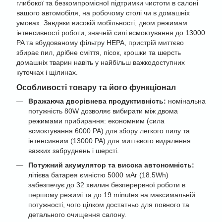
глибокої та безкомпромісної підтримки чистоти в салоні
вашого автомобіля, на робочому столі чи в домашніх
умовах. Завдяки високій мобільності, двом режимам
інтенсивності роботи, значній силі всмоктування до 13000
PA та вбудованому фільтру HEPA, пристрій миттєво
збирає пил, дрібне сміття, пісок, крошки та шерсть
домашніх тварин навіть у найбільш важкодоступних
куточках і щілинах.
Особливості товару та його функціонал
Вражаюча дворівнева продуктивність:
номінальна
потужність 80W дозволяє вибирати між двома
режимами прибирання: економним (сила
всмоктування 6000 PA) для збору легкого пилу та
інтенсивним (13000 PA) для миттєвого видалення
важких забруднень і шерсті.
Потужний акумулятор та висока автономність:
літієва батарея ємністю 5000 мАг (18.5Wh)
забезпечує до 32 хвилин безперервної роботи в
першому режимі та до 19 minutes на максимальній
потужності, чого цілком достатньо для повного та
детального очищення салону.