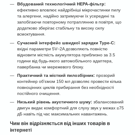
Вбудований технологічний HEPA-фільтр:
ефективно вловлює найдрібніші мікрочастинки пилу
та алергени, надійно затримуючи їх усередині та
запобігаючи повторному потраплянню в повітря, що
додатково зберігає стабільну та високу силу
всмоктування.
Сучасний інтерфейс швидкої зарядки Type-C:
вхідні параметри 5V⎓2A дозволяють повністю
відновити місткість акумулятора приблизно за 3.5
години від будь-якого автомобільного адаптера,
павербанка чи мережевого блоку.
Практичний та місткий пилозбірник:
прозорий
контейнер об'ємом 150 мл дозволяє провести кілька
повноцінних циклів прибирання без необхідності
постійного очищення.
Низький рівень акустичного шуму:
збалансований
двигун видає комфортний для слуху звук у межах ≤75
дБ навіть під час максимальних навантажень.
Чим він відрізняється від інших товарів в
інтернеті