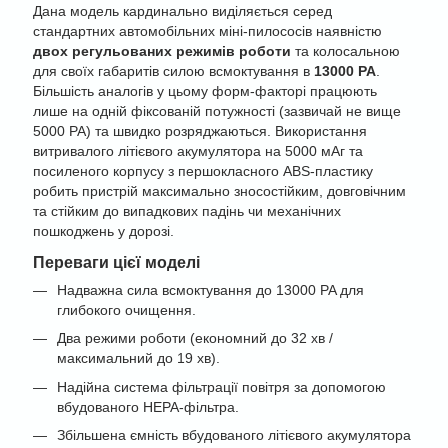
Дана модель кардинально виділяється серед
стандартних автомобільних міні-пилососів наявністю
двох регульованих режимів роботи
та колосальною
для своїх габаритів силою всмоктування в
13000 PA
.
Більшість аналогів у цьому форм-факторі працюють
лише на одній фіксованій потужності (зазвичай не вище
5000 PA) та швидко розряджаються. Використання
витривалого літієвого акумулятора на 5000 мАг та
посиленого корпусу з першокласного ABS-пластику
робить пристрій максимально зносостійким, довговічним
та стійким до випадкових падінь чи механічних
пошкоджень у дорозі.
Переваги цієї моделі
Надважна сила всмоктування до 13000 PA для
глибокого очищення.
Два режими роботи (економний до 32 хв /
максимальний до 19 хв).
Надійна система фільтрації повітря за допомогою
вбудованого HEPA-фільтра.
Збільшена ємність вбудованого літієвого акумулятора