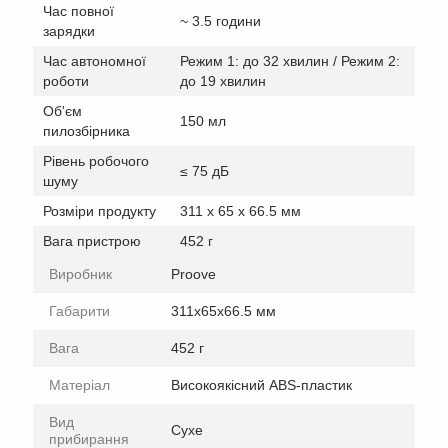
Час повної
~ 3.5 години
зарядки
Час автономної
Режим 1: до 32 хвилин / Режим 2:
роботи
до 19 хвилин
Об'єм
150 мл
пилозбірника
Рівень робочого
≤ 75 дБ
шуму
Розміри продукту
311 х 65 х 66.5 мм
Вага пристрою
452 г
Виробник
Proove
Габарити
311х65х66.5 мм
Вага
452 г
Матеріал
Високоякісний ABS-пластик
Вид
Сухе
прибирання