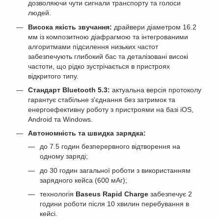
дозволяючи чути сигнали транспорту та голоси
людей.
Висока якість звучання:
драйвери діаметром 16.2
мм із композитною діафрагмою та інтегрованими
алгоритмами підсилення низьких частот
забезпечують глибокий бас та деталізовані високі
частоти, що рідко зустрічається в пристроях
відкритого типу.
Стандарт Bluetooth 5.3:
актуальна версія протоколу
гарантує стабільне з'єднання без затримок та
енергоефективну роботу з пристроями на базі iOS,
Android та Windows.
Автономність та швидка зарядка:
до 7.5 годин безперервного відтворення на
одному заряді;
до 30 годин загальної роботи з використанням
зарядного кейса (600 мАг);
технологія
Baseus Rapid Charge
забезпечує 2
години роботи після 10 хвилин перебування в
кейсі.