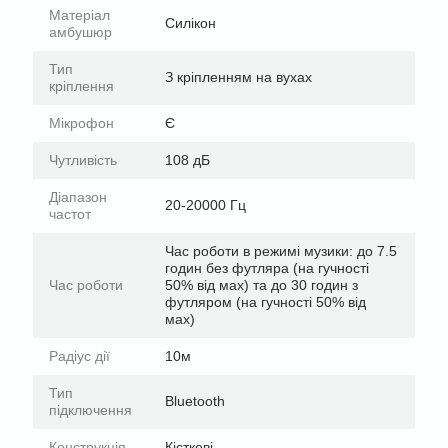
Матеріал
Силікон
амбушюр
Тип
З кріпленням на вухах
кріплення
Мікрофон
Є
Чутливість
108 дБ
Діапазон
20-20000 Гц
частот
Час роботи в режимі музики: до 7.5
годин без футляра (на гучності
Час роботи
50% від мах) та до 30 годин з
футляром (на гучності 50% від
мах)
Радіус дії
10м
Тип
Bluetooth
підключення
Конструкція
Кісткові