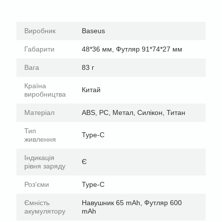
Виробник
Baseus
Габарити
48*36 мм, Футляр 91*74*27 мм
Вага
83 г
Країна
Китай
виробництва
Матеріал
ABS, PC, Метал, Силікон, Титан
Тип
Type-C
живлення
Індикація
Є
рівня заряду
Роз'єми
Type-C
Ємність
Навушник 65 mAh, Футляр 600
акумулятору
mAh