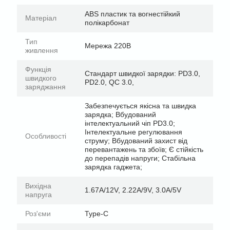
ABS пластик та вогнестійкий
Матеріал
полікарбонат
Тип
Мережа 220В
живлення
Функція
Стандарт швидкої зарядки: PD3.0,
швидкого
PD2.0, QC 3.0,
заряджання
Забезпечується якісна та швидка
зарядка; Вбудований
інтелектуальний чіп PD3.0;
Інтелектуальне регулювання
Особливості
струму; Вбудований захист від
перевантажень та збоїв; Є стійкість
до перепадів напруги; Стабільна
зарядка гаджета;
Вихідна
1.67A/12V, 2.22A/9V, 3.0A/5V
напруга
Роз'єми
Type-C