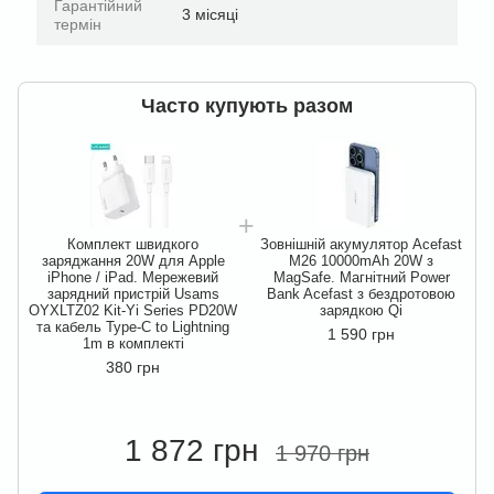
Гарантійний
3 місяці
термін
Часто купують разом
Комплект швидкого
Зовнішній акумулятор Acefast
заряджання 20W для Apple
M26 10000mAh 20W з
iPhone / iPad. Мережевий
MagSafe. Магнітний Power
зарядний пристрій Usams
Bank Acefast з бездротовою
OYXLTZ02 Kit-Yi Series PD20W
зарядкою Qi
O
та кабель Type-C to Lightning
1 590 грн
1m в комплекті
380 грн
1 872 грн
1 970 грн