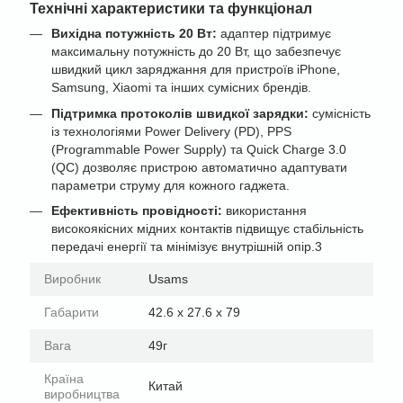
Технічні характеристики та функціонал
Вихідна потужність 20 Вт:
адаптер підтримує
максимальну потужність до 20 Вт, що забезпечує
швидкий цикл заряджання для пристроїв iPhone,
Samsung, Xiaomi та інших сумісних брендів.
Підтримка протоколів швидкої зарядки:
сумісність
із технологіями Power Delivery (PD), PPS
(Programmable Power Supply) та Quick Charge 3.0
(QC) дозволяє пристрою автоматично адаптувати
параметри струму для кожного гаджета.
Ефективність провідності:
використання
високоякісних мідних контактів підвищує стабільність
передачі енергії та мінімізує внутрішній опір.3
Виробник
Usams
Габарити
42.6 x 27.6 x 79
Вага
49г
Країна
Китай
виробництва