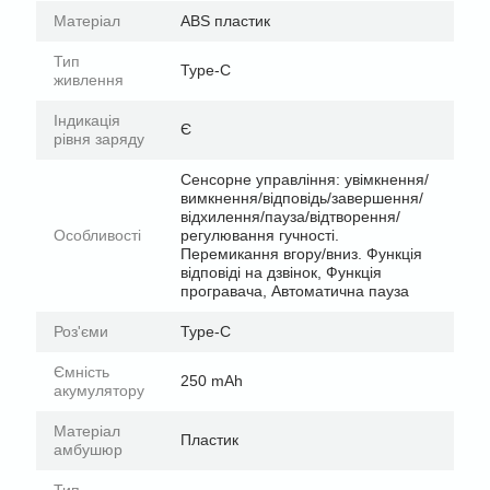
Матеріал
ABS пластик
Тип
Type-C
живлення
Індикація
Є
рівня заряду
Сенсорне управління: увімкнення/
вимкнення/відповідь/завершення/
відхилення/пауза/відтворення/
Особливості
регулювання гучності.
Перемикання вгору/вниз. Функція
відповіді на дзвінок, Функція
програвача, Автоматична пауза
Роз'єми
Type-C
Ємність
250 mAh
акумулятору
Матеріал
Пластик
амбушюр
Тип