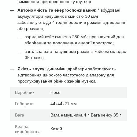
вимкнення при поверненні у футляр.
Автономність та енергоспоживання:
* вбудовані
акумулятори навушників ємністю 30 мАг
забезпечують до 4 годин роботи в режимі відтворення
або розмови;
зарядний кейс ємністю 250 мАг призначений для
зберігання та поповнення енергії пристрою;
загальна вага навушників разом із кейсом складає
35 грамів.
Якість звуку:
динамічні драйвери забезпечують
відтворення широкого частотного діапазону для
прослуховування різних жанрів музики.
Виробник
Hoco
Габарити
44х44х21 мм
Вага
Вага навушника 4 г, Вага кейсу 35 г
Країна
Китай
виробництва