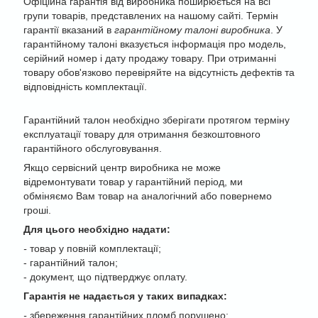
Офіційна гарантія від виробника поширюється на всі
групи товарів, представлених на нашому сайті. Термін
гарантії вказаний в
гарантійному талоні виробника
. У
гарантійному талоні вказується інформація про модель,
серійний номер і дату продажу товару. При отриманні
товару обов'язково перевіряйте на відсутність дефектів та
відповідність комплектації.
Гарантійний талон необхідно зберігати протягом терміну
експлуатації товару для отримання безкоштовного
гарантійного обслуговування.
Якщо сервісний центр виробника не може
відремонтувати товар у гарантійний період, ми
обміняємо Вам товар на аналогічний або повернемо
гроші.
Для цього необхідно надати:
-
товар у повній комплектації;
- гарантійний талон;
- документ, що підтверджує оплату.
Гарантія не надається у таких випадках:
-
збереження гарантійних пломб порушено;