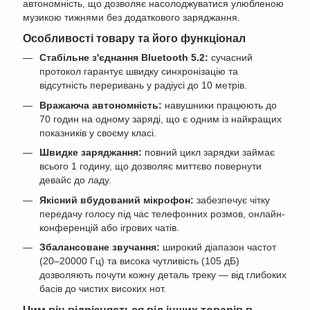
автономність, що дозволяє насолоджуватися улюбленою
музикою тижнями без додаткового заряджання.
Особливості товару та його функціонал
Стабільне з'єднання Bluetooth 5.2:
сучасний
протокол гарантує швидку синхронізацію та
відсутність переривань у радіусі до 10 метрів.
Вражаюча автономність:
навушники працюють до
70 годин на одному заряді, що є одним із найкращих
показників у своєму класі.
Швидке заряджання:
повний цикл зарядки займає
всього 1 годину, що дозволяє миттєво повернути
девайс до ладу.
Якісний вбудований мікрофон:
забезпечує чітку
передачу голосу під час телефонних розмов, онлайн-
конференцій або ігрових чатів.
Збалансоване звучання:
широкий діапазон частот
(20–20000 Гц) та висока чутливість (105 дБ)
дозволяють почути кожну деталь треку — від глибоких
басів до чистих високих нот.
Чим він відрізняється від інших товарів в