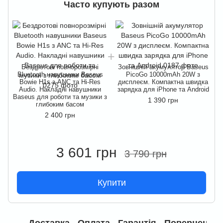
Часто купують разом
Бездротові повнорозмірні
Зовнішній акумулятор Baseus
Bluetooth навушники Baseus
PicoGo 10000mAh 20W з
Bowie H1s з ANC та Hi-Res
дисплеєм. Компактна швидка
Audio. Накладні навушники
зарядка для iPhone та Android
Baseus для роботи та музики з
B
1 390 грн
глибоким басом
2 400 грн
3 601 грн
3 790 грн
Купити