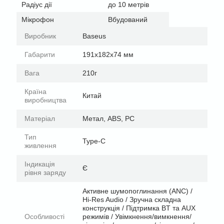
Радіус дії
до 10 метрів
Мікрофон
Вбудований
Виробник
Baseus
Габарити
191х182х74 мм
Вага
210г
Країна
Китай
виробництва
Матеріал
Метал, ABS, PC
Тип
Type-C
живлення
Індикація
Є
рівня заряду
Активне шумопоглинання (ANC) /
Hi-Res Audio / Зручна складна
конструкція / Підтримка BT та AUX
Особливості
режимів / Увімкнення/вимкнення/