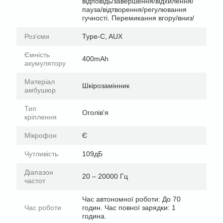
відповідь/завершення/відхилення/
пауза/відтворення/регулювання
гучності. Перемикання вгору/вниз/
Роз'єми
Type-C, AUX
Ємність
400mAh
акумулятору
Матеріал
Шкірозамінник
амбушюр
Тип
Оголів'я
кріплення
Мікрофон
Є
Чутливість
109дБ
Діапазон
20 – 20000 Гц
частот
Час автономної роботи: До 70
Час роботи
годин. Час повної зарядки: 1
година.