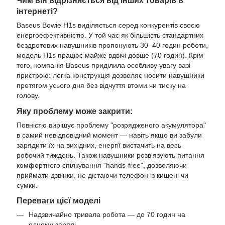
інтернеті?
Baseus Bowie H1s виділяється серед конкурентів своєю
енергоефективністю. У той час як більшість стандартних
бездротових навушників пропонують 30–40 годин роботи,
модель H1s працює майже вдвічі довше (70 годин). Крім
того, компанія Baseus приділила особливу увагу вазі
пристрою: легка конструкція дозволяє носити навушники
протягом усього дня без відчуття втоми чи тиску на
голову.
Яку проблему може закрити:
Повністю вирішує проблему "розрядженого акумулятора"
в самий невідповідний момент — навіть якщо ви забули
зарядити їх на вихідних, енергії вистачить на весь
робочий тиждень. Також навушники розв'язують питання
комфортного спілкування "hands-free", дозволяючи
приймати дзвінки, не дістаючи телефон із кишені чи
сумки.
Переваги цієї моделі
Надзвичайно тривала робота — до 70 годин на
одному заряді.