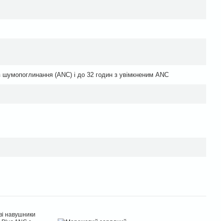
з шумопоглинання (ANC) і до 32 годин з увімкненим ANC
Час