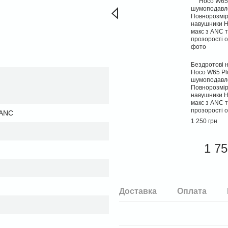
Бездротові 
Hoco W65 Pl
шумоподавл
Повнорозмірн
навушники 
макс з ANC 
прозорості 
 ANC
1 250 грн
1 75
Доставка
Оплата