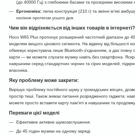
(до 40000 Гц) з глибокими басами та прозорими високими 
Ергономіка:
легка конструкція (210 г) та змінні м'які амб
носіння протягом усього дня.
Чим він відрізняється від інших товарів в інтернеті?
Hoco W65 Plus пропонує розширений частотний діапазон до 40
моделям вищого цінового сегмента. На відміну від більшості ко
обмежує користувача лише Bluetooth-з'єднанням, а дає повну 
карти — ви можете слухати музику навіть без смартфона. Яскр
навушники серед стандартних чорних та сірих моделей, підкре
власника.
Яку проблему може закрити:
Вирішує проблему постійного шуму у громадських місцях, доз
простір тиші. Також знімає питання розрядженого гаджета: нав
можете просто вставити карту пам'яті в навушники та продовжу
Переваги цієї моделі
Ефективне активне шумозаглушення.
До 45 годин музики на одному заряді.