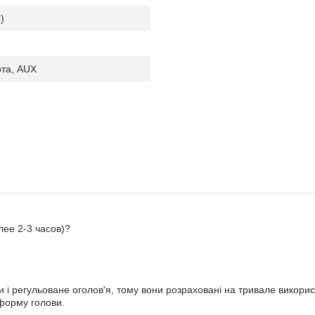
)
рта, AUX
ее 2-3 часов)?
 регульоване оголов'я, тому вони розраховані на тривале використа
 форму голови.