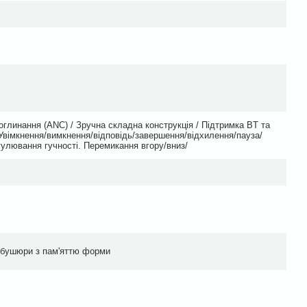
глинання (ANC) / Зручна складна конструкція / Підтримка BT та
Увімкнення/вимкнення/відповідь/завершення/відхилення/пауза/
гулювання гучності. Перемикання вгору/вниз/
амбушюри з пам'яттю форми