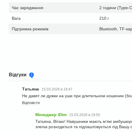
Час заряджання
2 години (Type-C
Вага
210 г
Підтримка режимів
Bluetooth, TF-ка
Відгуки
2
Татьяна
15.03.2026 в 19:47
Не давят ли дужки на уши при длительном ношении (бол
Відповісти
Менеджер iDim
15.03.2026 в 19:55
Татьяна, Вітаю! Навушники мають м'які амбушюри і
злегка розходиться та підлаштовується під Вашу