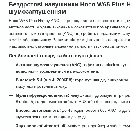
Бездротові навушники Hoco W65 Plus 
шумозаглушенням
Hoco W65 Plus Happy ANC — це поєднання яскравого стилю, су
автономності. Модель виконана у соковитому помаранчевому 
активного шумозаглушення (ANC), що робить її ідеальним суп
в офісі або відпочинку. Завдяки підтримці найновішого протокол
максимально стабільне з'єднання та чистий звук без затримок.
Особливості товару та його функціонал
Активне шумозаглушення (ANC):
ефективно відсікає гул 
дозволяючи зосередитися на аудіоконтенті.
Bluetooth 5.4 (чіп JL7006F8):
гарантує швидку синхронізац
відсутність розривів зв'язку.
Мультифункціональність:
навушники підтримують три ре
Bluetooth, за допомогою кабелю AUX або безпосередньо з ка
Висока автономність:
до 45 годин роботи без ANC та до 3
шумозаглушенням на одному заряді.
Звук високої чіткості:
40-міліметрові драйвери забезпечу