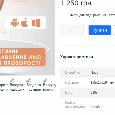
1 250 грн
Увійти
для відображення накоп
%
Купити
Характеристики
Виробник
Hoco
Габарити
195x186x84 мм
Вага
210г
Країна
виробництва
Китай