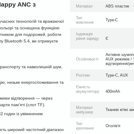
Happy ANC з
Матеріал
ABS пластик
Тип
Type-C
часних технологій та вражаючої
живлення
кольорі та оснащена функцією
Індикація
утником для подорожей, роботи
рівня заряду
Є
у Bluetooth 5.4, ви отримуєте
Активне шумопо
Особливості
AUX режимів / 
відтворення/ре
транспорту та навколишній шум,
Роз'єми
Type-C, AUX
ію, низьке енергоспоживання та
Ємність
акумулятору
400mAh
жими відтворення — через
рти пам'яті (слот TF).
Матеріал
Тканеві м'які 
амбушюр
2 годин із увімкненим
Тип
Оголів'я
кріплення
ють широкий частотний діапазон