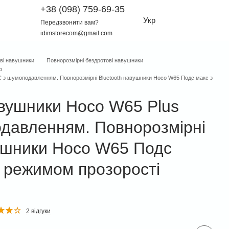
+38 (098) 759-69-35
Укр
Передзвонити вам?
idimstorecom@gmail.com
ві навушники
Повнорозмірні бездротові навушники
o
 з шумоподавленням. Повнорозмірні Bluetooth навушники Hoco W65 Подс макс з
авушники Hoco W65 Plus
давленням. Повнорозмірні
вушники Hoco W65 Подс
а режимом прозорості
2 відгуки