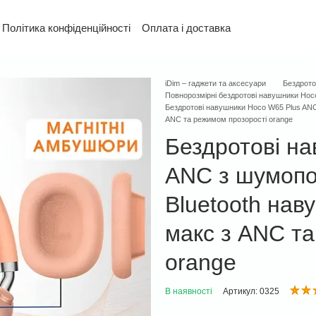
Політика конфіденційності
Оплата і доставка
та повернення
Контактна інформація
Гарантія
iDim – гаджети та аксесуари
Бездрото
Повнорозмірні бездротові навушники Hoc
Бездротові навушники Hoco W65 Plus ANC
ANC та режимом прозорості orange
Бездротові н
ANC з шумопо
Bluetooth на
макс з ANC т
orange
В наявності
Артикул: 0325