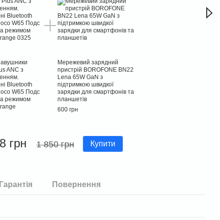
навушники
Мережевий зарядний
us ANC з
пристрій BOROFONE BN22
енням.
Lena 65W GaN з
і Bluetooth
підтримкою швидкої
Hoco W65 Подс
зарядки для смартфонів та
та режимом
планшетів
orange
600 грн
8 грн
1 850 грн
Купити
Гарантія
Повернення