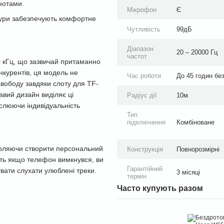
нотами.
Мікрофон
Є
ушури забезпечують комфортне
Чутливість
99дБ
Діапазон
20 – 20000 Гц
частот
 кГц, що зазвичай притаманно
нкурентів, ця модель не
Час роботи
До 45 годин бе
свободу завдяки слоту для TF-
авий дизайн виділяє ці
Радіус дії
10м
слюючи індивідуальність
Тип
підключення
Комбіноване
воляючи створити персональний
Конструкція
Повнорозмірні
іть якщо телефон вимкнувся, ви
Гарантійний
вати слухати улюблені треки.
3 місяці
термін
Часто купують разом