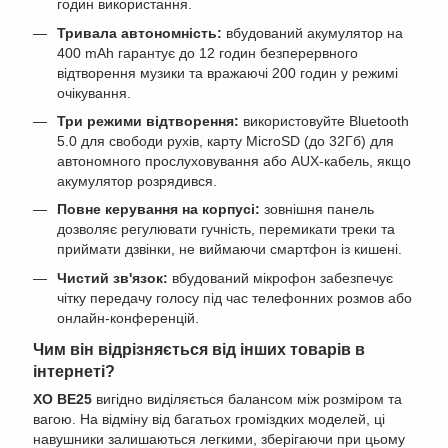
годин використання.
Тривала автономність:
вбудований акумулятор на
400 mAh гарантує до 12 годин безперервного
відтворення музики та вражаючі 200 годин у режимі
очікування.
Три режими відтворення:
використовуйте Bluetooth
5.0 для свободи рухів, карту MicroSD (до 32Гб) для
автономного прослуховування або AUX-кабель, якщо
акумулятор розрядився.
Повне керування на корпусі:
зовнішня панель
дозволяє регулювати гучність, перемикати треки та
приймати дзвінки, не виймаючи смартфон із кишені.
Чистий зв'язок:
вбудований мікрофон забезпечує
чітку передачу голосу під час телефонних розмов або
онлайн-конференцій.
Чим він відрізняється від інших товарів в
інтернеті?
XO BE25
вигідно виділяється балансом між розміром та
вагою. На відміну від багатьох громіздких моделей, ці
навушники залишаються легкими, зберігаючи при цьому