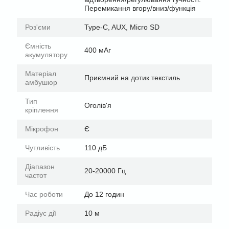
Перемикання вгору/вниз/функція
Роз'єми
Type-C, AUX, Micro SD
Ємність
400 мАг
акумулятору
Матеріал
Приємний на дотик текстиль
амбушюр
Тип
Оголів'я
кріплення
Мікрофон
Є
Чутливість
110 дБ
Діапазон
20-20000 Гц
частот
Час роботи
До 12 годин
Радіус дії
10 м