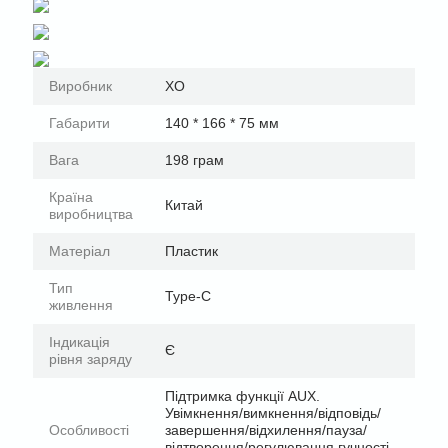
Виробник
XO
Габарити
140 * 166 * 75 мм
Вага
198 грам
Країна
Китай
виробництва
Матеріал
Пластик
Тип
Type-C
живлення
Індикація
Є
рівня заряду
Підтримка функції AUX.
Увімкнення/вимкнення/відповідь/
Особливості
завершення/відхилення/пауза/
відтворення/регулювання гучності.