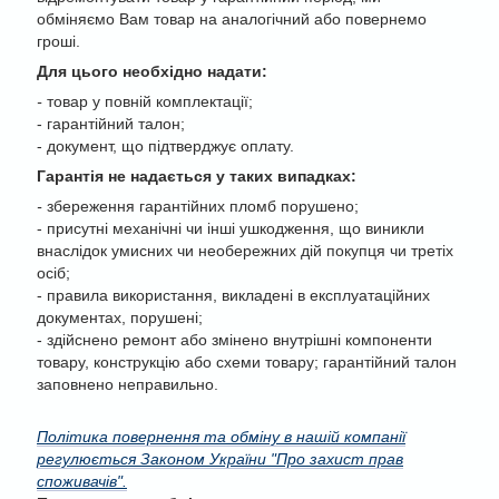
обміняємо Вам товар на аналогічний або повернемо
гроші.
Для цього необхідно надати:
-
товар у повній комплектації;
- гарантійний талон;
- документ, що підтверджує оплату.
Гарантія не надається у таких випадках:
-
збереження гарантійних пломб порушено;
- присутні механічні чи інші ушкодження, що виникли
внаслідок умисних чи необережних дій покупця чи третіх
осіб;
- правила використання, викладені в експлуатаційних
документах, порушені;
- здійснено ремонт або змінено внутрішні компоненти
товару, конструкцію або схеми товару; гарантійний талон
заповнено неправильно.
Політика повернення та обміну в нашій компанії
регулюється Законом України "Про захист прав
споживачів".