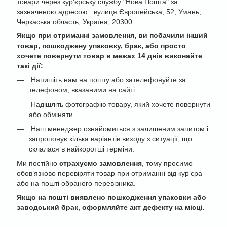
товари через кур'єрську службу "Нова Пошта" за
зазначеною адресою: вулиця Європейська, 52, Умань,
Черкаська область, Україна, 20300
Якщо при отриманні замовлення, ви побачили інший
товар, пошкоджену упаковку, брак, або просто
хочете повернути товар в межах 14 днів виконайте
такі дії:
Напишіть нам на пошту або зателефонуйте за
телефоном, вказаними на сайті.
Надішліть фотографію товару, який хочете повернути
або обміняти.
Наш менеджер ознайомиться з залишеним запитом і
запропонує кілька варіантів виходу з ситуації, що
склалася в найкоротші терміни.
Ми постійно
страхуємо замовлення
, тому просимо
обов’язково перевіряти товар при отриманні від кур’єра
або на пошті обраного перевізника.
Якщо на пошті виявлено пошкодження упаковки або
заводський брак, оформляйте акт дефекту на місці.