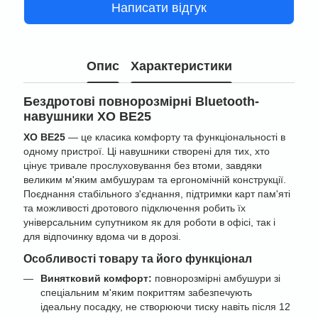
Написати відгук
Опис
Характеристики
Бездротові повнорозмірні Bluetooth-
навушники XO BE25
XO BE25
— це класика комфорту та функціональності в
одному пристрої. Ці навушники створені для тих, хто
цінує тривале прослуховування без втоми, завдяки
великим м'яким амбушурам та ергономічній конструкції.
Поєднання стабільного з'єднання, підтримки карт пам'яті
та можливості дротового підключення робить їх
універсальним супутником як для роботи в офісі, так і
для відпочинку вдома чи в дорозі.
Особливості товару та його функціонал
Винятковий комфорт:
повнорозмірні амбушури зі
спеціальним м'яким покриттям забезпечують
ідеальну посадку, не створюючи тиску навіть після 12