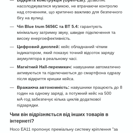
Відкрита конструкція (Open-Ear):
дозволяє
насолоджуватися музикою, не втрачаючи контролю
над оточенням, що критично важливо для безпечного
бігу на вулиці.
Чіп Blue trum 5656C та BT 5.4:
гарантують
мінімальну затримку звуку, швидке підключення та
високу енергоефективність.
Цифровий дисплей:
кейс обладнаний чітким
індикатором, який показує точний відсоток заряду
акумулятора в реальному часі.
Магнітний Hall-перемикач:
навушники автоматично
активуються та підключаються до смартфона одразу
після відкриття кришки кейса.
Вражаюча автономність:
навушники працюють до 8
годин на одному заряді, а потужний кейс на 500
мА·год забезпечує кілька циклів додаткової
підзарядки.
Чим він відрізняється від інших товарів в
інтернеті?
Hoco EA11 пропонує преміальну систему кріплення "за