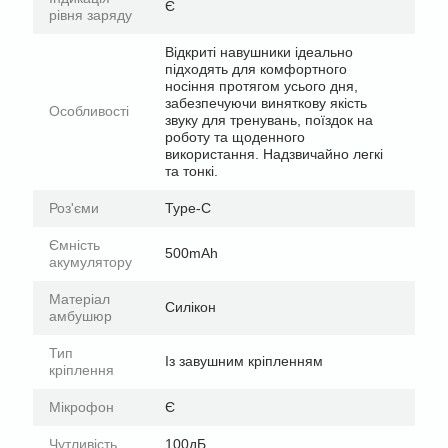
Є
рівня заряду
Відкриті навушники ідеально
підходять для комфортного
носіння протягом усього дня,
забезпечуючи виняткову якість
Особливості
звуку для тренувань, поїздок на
роботу та щоденного
використання. Надзвичайно легкі
та тонкі.
Роз'єми
Type-C
Ємність
500mAh
акумулятору
Матеріал
Силікон
амбушюр
Тип
Із завушним кріпленням
кріплення
Мікрофон
Є
Чутливість
100дБ