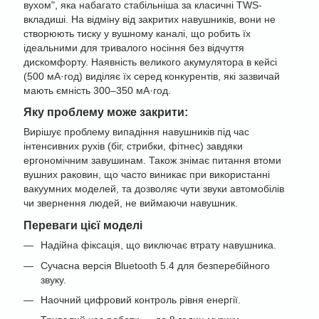
вухом", яка набагато стабільніша за класичні TWS-
вкладиші. На відміну від закритих навушників, вони не
створюють тиску у вушному каналі, що робить їх
ідеальними для тривалого носіння без відчуття
дискомфорту. Наявність великого акумулятора в кейсі
(500 мА·год) виділяє їх серед конкурентів, які зазвичай
мають ємність 300–350 мА·год.
Яку проблему може закрити:
Вирішує проблему випадіння навушників під час
інтенсивних рухів (біг, стрибки, фітнес) завдяки
ергономічним завушинам. Також знімає питання втоми
вушних раковин, що часто виникає при використанні
вакуумних моделей, та дозволяє чути звуки автомобілів
чи звернення людей, не виймаючи навушник.
Переваги цієї моделі
Надійна фіксація, що виключає втрату навушника.
Сучасна версія Bluetooth 5.4 для безперебійного
звуку.
Наочний цифровий контроль рівня енергії.