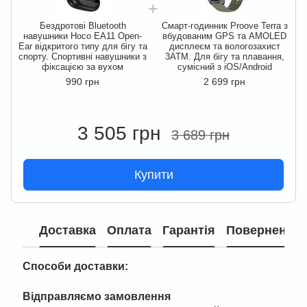
Бездротові Bluetooth
Смарт-годинник Proove Terra з
навушники Hoco EA11 Open-
вбудованим GPS та AMOLED
Ear відкритого типу для бігу та
дисплеєм та вологозахист
E
спорту. Спортивні навушники з
3ATM. Для бігу та плавання,
с
фіксацією за вухом
сумісний з iOS/Android
990 грн
2 699 грн
3 505 грн
3 689 грн
Купити
Доставка
Оплата
Гарантія
Повернення
Способи доставки:
Відправляємо замовлення