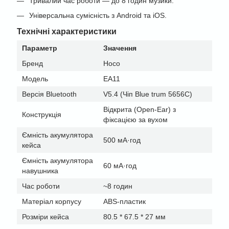
Тривалий час роботи — до 8 годин музики.
Універсальна сумісність з Android та iOS.
Технічні характеристики
Параметр
Значення
Бренд
Hoco
Модель
EA11
Версія Bluetooth
V5.4 (Чіп Blue trum 5656C)
Відкрита (Open-Ear) з
Конструкція
фіксацією за вухом
Ємність акумулятора
500 мА·год
кейса
Ємність акумулятора
60 мА·год
навушника
Час роботи
~8 годин
Матеріал корпусу
ABS-пластик
Розміри кейса
80.5 * 67.5 * 27 мм