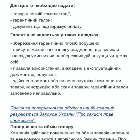
Для цього необхідно надати:
-
товар у повній комплектації;
- гарантійний талон;
- документ, що підтверджує оплату.
Гарантія не надається у таких випадках:
-
збереження гарантійних пломб порушено;
- присутні механічні чи інші ушкодження, що виникли
внаслідок умисних чи необережних дій покупця чи третіх
осіб;
- правила використання, викладені в експлуатаційних
документах, порушені;
- здійснено ремонт або змінено внутрішні компоненти
товару, конструкцію або схеми товару; гарантійний талон
заповнено неправильно.
Політика повернення та обміну в нашій компанії
регулюється Законом України "Про захист прав
споживачів".
Повернення та обмін товару
Компанія здійснює повернення та обмін товарів належної
та неналежної якості відповідно до Закону України «Про