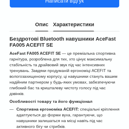
Написати відгук
Опис
Характеристики
Бездротові Bluetooth навушники AceFast
FA005 ACEFIT SE
AceFast FA005 ACEFIT SE
— це преміальна спортивна
гарнітура, розроблена для тих, хто цінує максимальну
стабільність та драйвовий звук під час інтенсивних
тренувань. Завдяки продуманій ергономіці ACEFIT та
вологозахищеному корпусу, ці навушники стануть вашим
надійним партнером у будь-яких умовах, забезпечуючи
глибокий бас та кришталеву чистоту голосу під час
дзвінків.
Особливості товару та його функціонал
Спортивна ергономіка ACEFIT:
спеціальні кріплення
адаптуються до форми вуха, гарантуючи, що
навушники залишаться на місці навіть під час
активного бігу чи стрибків.