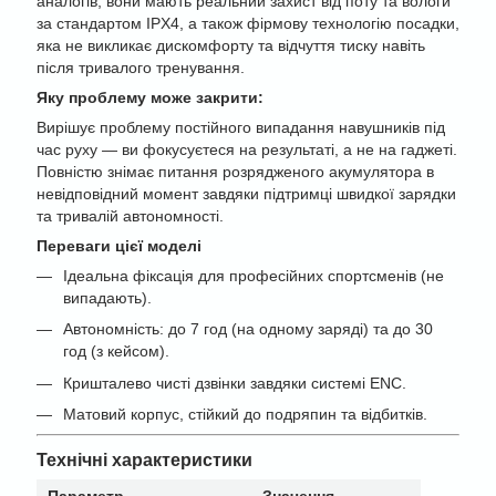
аналогів, вони мають реальний захист від поту та вологи
за стандартом IPX4, а також фірмову технологію посадки,
яка не викликає дискомфорту та відчуття тиску навіть
після тривалого тренування.
Яку проблему може закрити:
Вирішує проблему постійного випадання навушників під
час руху — ви фокусуєтеся на результаті, а не на гаджеті.
Повністю знімає питання розрядженого акумулятора в
невідповідний момент завдяки підтримці швидкої зарядки
та тривалій автономності.
Переваги цієї моделі
Ідеальна фіксація для професійних спортсменів (не
випадають).
Автономність: до 7 год (на одному заряді) та до 30
год (з кейсом).
Кришталево чисті дзвінки завдяки системі ENC.
Матовий корпус, стійкий до подряпин та відбитків.
Технічні характеристики