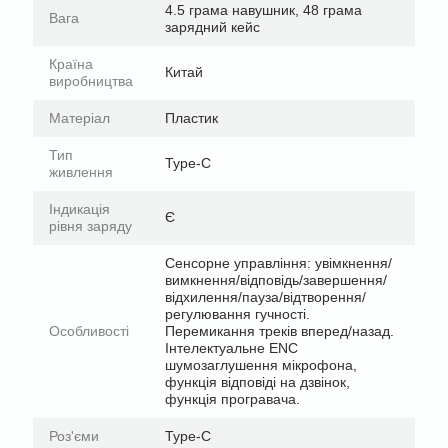
4.5 грама навушник, 48 грама
Вага
зарядний кейс
Країна
Китай
виробництва
Матеріал
Пластик
Тип
Type-C
живлення
Індикація
Є
рівня заряду
Сенсорне управління: увімкнення/
вимкнення/відповідь/завершення/
відхилення/пауза/відтворення/
регулювання гучності.
Особливості
Перемикання треків вперед/назад.
Інтелектуальне ENC
шумозаглушення мікрофона,
функція відповіді на дзвінок,
функція програвача.
Роз'єми
Type-C