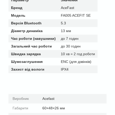
Параметр
Значення
Бренд
AceFast
Модель
FA005 ACEFIT SE
Версія Bluetooth
5.3
Діаметр динаміка
13 мм
Час роботи (навушники)
до 7 годин
Загальний час роботи
до 30 годин
Швидка зарядка
10 хв = 2 год роботи
Шумозаглушення
ENC (для дзвінків)
Захист від вологи
IPX4
Виробник
Acefast
Габарити
60×48×26 мм