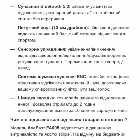
Сучасний Bluetooth 5.3:
забезпечує миттєве
підключення, розширений радіус дії та стабільний
сигнал без переривань.
Потужний звук (13 мм драйвер):
збільшені динаміки
видають насичений бас, який мотивує під час занять
спортом.
Сенсорне управління:
увімкнення/вимкнення/
відповідь/завершення/відхилення/пауза/відтворення/
регулювання гучності. Перемикання треків вперед/
назад.
Система шумозаглушення ENC:
подвійні мікрофони
ефективно відсікають навколишній шум, дозволяючи
вашому співрозмовнику чітко чути ваш голос.
Швидка зарядка:
технологія швидкого відновлення
енергії дозволяє отримати до 2 годин
прослуховування всього за 10 хвилин зарядки в кейсі.
Чим він відрізняється від інших товарів в інтернеті?
Модель
AceFast FA005
виділяється підвищеною
витривалістю та якістю збірки. На відміну від бюджетних