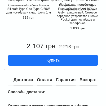
Силиконовый кабель Proove
Мощная быстрая зарядка
Silicraft Type-C to Type-C 60W
Proove Pocket GaN 100W с
для ноутбука и смартфона 1 м
GaN-технологией. Сетевое
д
зарядное устройство Proove
319 грн
Pocket для ноутбуков и
телефонов
1 899 грн
2 107 грн
2 218 грн
Купить
Доставка
Оплата
Гарантия
Возврат
Способы доставки:
Отправляем заказы перевозчиком
«Новая