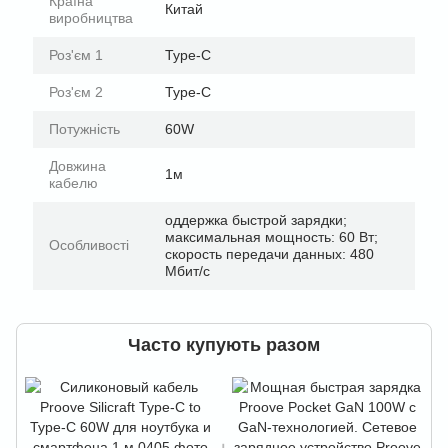
Країна
Китай
виробництва
Роз'єм 1
Type-C
Роз'єм 2
Type-C
Потужність
60W
Довжина
1м
кабелю
оддержка быстрой зарядки;
максимальная мощность: 60 Вт;
Особливості
скорость передачи данных: 480
Мбит/с
Часто купують разом