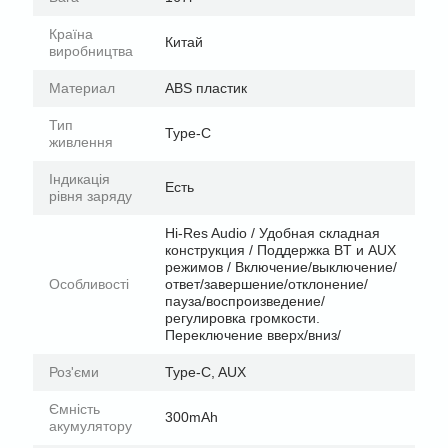
Країна
Китай
виробництва
Материал
ABS пластик
Тип
Type-C
живлення
Індикація
Есть
рівня заряду
Hi-Res Audio / Удобная складная
конструкция / Поддержка BT и AUX
режимов / Включение/выключение/
Особливості
ответ/завершение/отклонение/
пауза/воспроизведение/
регулировка громкости.
Переключение вверх/вниз/
Роз'єми
Type-C, AUX
Ємність
300mAh
акумулятору