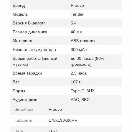
Бренд
Proove
Модель
Tender
Версия Bluetooth
5.4
Размер динамика
40 мм
Материал
ABS-пластик
Емкость аккумулятора
300 мАч
Время работы (звонки/
до 30 часов (80%
музыка)
громкости)
Время зарядки
2.5 часа
Вес
167 г
Порты
Type-C, AUX
Аудиокодеки
AAC, SBC
Виробник
Proove
Габарити
170x190x80мм
Вага
167г