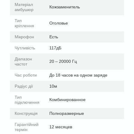
Матеріал
Кожзаменитель
амбушюр
Тип
Оголовье
кріплення
Мікрофон
Есть
Чутливість
117дБ
Діапазон
20 – 20000 Гц
частот
Час роботи
До 18 часов на одном заряде
Радіус дії
10м
Тип
Комбинированное
підключення
Конструкція
Полноразмерные
Гарантійний
12 месяцев
термін