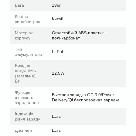
Вага
196г
Країна
Китай
виробництва
Матеріал
Огнестойкий ABS-пластик +
корпусу
поликарбонат
Тип
Li-Pol
аккумулятора
Вихідна
потужність
22.5W
(загальна),
Вт
Функція
Быстрая зарядка QC 3.0/Power
швидкого
Delivery/Qi беспроводная зарядка
заряджання
Індикація
Есть
рівня заряду
Дисплей
Есть