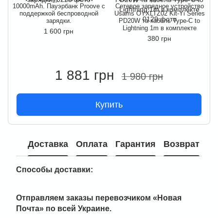
10000mAh. Пауэрбанк Proove с
Сетевое зарядное устройство
1
поддержкой беспроводной
Usams OYXLTZ02 Kit-Yi Series
зарядки.
PD20W та кабель Type-C to
Lightning 1m в комплекте
1 600 грн
380 грн
1 881 грн
1 980 грн
Купить
Доставка
Оплата
Гарантия
Возврат
Способы доставки:
Отправляем заказы перевозчиком
«Новая
Почта» по всей Украине
.