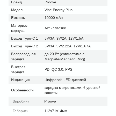
Бренд
Proove
Модель
Vibe Energy Plus
Емкость
10000 мАч
Материал
ABS пластик
корпуса
Выход Type-C 1
5V/3A, 9V/2A, 12V/1.5A
Выход Type-C 2
5V/3A, 9V/2.22A, 12V/1.67A
Беспроводная
до 20 Вт (совместима с
зарядка
MagSafe/Magnetic Ring)
Быстрая
PD, QC 3.0, PPS
зарядка
Индикация
Цифровой LED-дисплей
зарядка микротоками, 6 уровней
Особенности
защиты
Виробник
Proove
Габарити
112x71x14мм