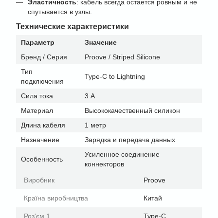
Эластичность
: кабель всегда остается ровным и не
спутывается в узлы.
Технические характеристики
Параметр
Значение
Бренд / Серия
Proove / Striped Silicone
Тип
Type-C to Lightning
подключения
Сила тока
3 А
Материал
Высококачественный силикон
Длина кабеля
1 метр
Назначение
Зарядка и передача данных
Усиленное соединение
Особенность
коннекторов
Виробник
Proove
Країна виробництва
Китай
Роз'єм 1
Type-C