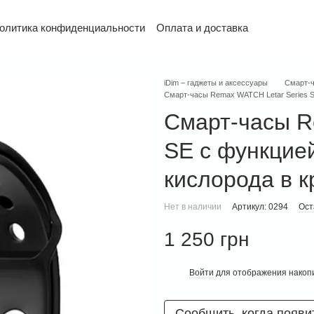
олитика конфиденциальности
Оплата и доставка
и возврат
Контактная информация
Гарантия
iDim – гаджеты и аксессуары
Смарт-
Смарт-часы Remax WATCH Letar Series S
Смарт-часы R
SE с функцие
кислорода в к
Нет в наличии
Артикул: 0294
Ост
1 250 грн
Войти
для отображения накопи
%
Сообщить, когда появи