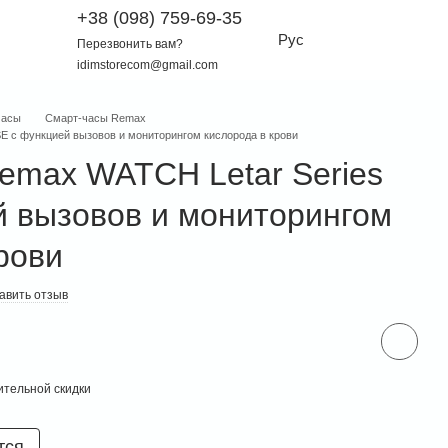
+38 (098) 759-69-35
Рус
Перезвонить вам?
idimstorecom@gmail.com
часы
Смарт-часы Remax
E с функцией вызовов и мониторингом кислорода в крови
emax WATCH Letar Series
й вызовов и мониторингом
рови
авить отзыв
тельной скидки
тся