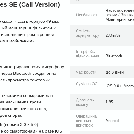
s SE (Call Version)
Частота сердеч
Особливості
режим / Звонки
Мониторинг сна
смарт-часы в корпусе 49 мм,
ный мониторинг физических
Ємність
 исполнения, расширенной
акумулятору
230mAh
нными мобильными
Інтерфейс
підключення
Bluetooth
я интегрированному микрофону
Час роботи
До 3 дней
через Bluetooth-соединение.
сть просмотра текстовых
Сумісна ОС
IOS 9.0+, Andro
птическими сенсорами для
Діагональ
вня насыщения крови
1.85
екрану
еживания качества сна,
дов спорта.
Операційна
система
Android
 (версии 3.0 и 5.0)
пристрою
е со смартфонами на базе iOS