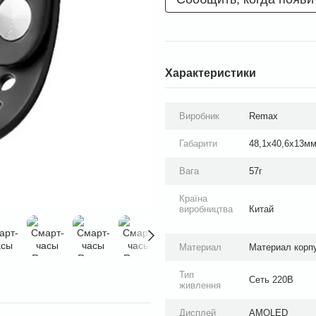
Характеристики
Виробник
Remax
Габарити
48,1х40,6х13м
Вага
57г
Країна
виробництва
Китай
Материал
Материал корпу
Тип
Сеть 220В
живлення
Дисплей
AMOLED