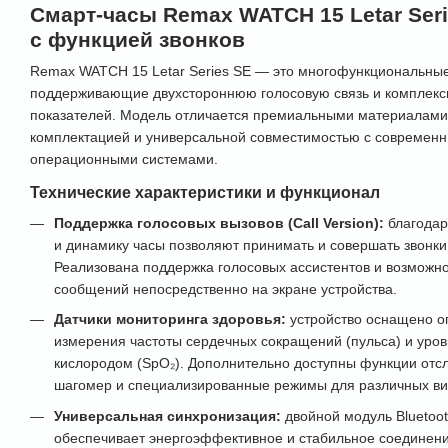
Смарт-часы Remax WATCH 15 Letar Serie
с функцией звонков
Remax WATCH 15 Letar Series SE — это многофункциональные 
поддерживающие двухстороннюю голосовую связь и комплекс
показателей. Модель отличается премиальными материалами
комплектацией и универсальной совместимостью с совреме
операционными системами.
Технические характеристики и функционал
Поддержка голосовых вызовов (Call Version):
благодар
и динамику часы позволяют принимать и совершать звонки 
Реализована поддержка голосовых ассистентов и возможно
сообщений непосредственно на экране устройства.
Датчики мониторинга здоровья:
устройство оснащено о
измерения частоты сердечных сокращений (пульса) и уро
кислородом (SpO₂). Дополнительно доступны функции отсл
шагомер и специализированные режимы для различных ви
Универсальная синхронизация:
двойной модуль Bluetooth
обеспечивает энергоэффективное и стабильное соединени