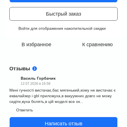
Быстрый заказ
Войти
для отображения накопительной скидки
%
В избранное
К сравнению
Отзывы
1
Василь Горбачик
12.07.2026 в 16:58
Мені гучності вистачає,бас мягенький,кому не вистачає є
еквалайзер і gbl приложуха,в вакуумних довго не можу
сидіти,вуха болять,в цій моделі все ок...
Ответить
Написать отзыв