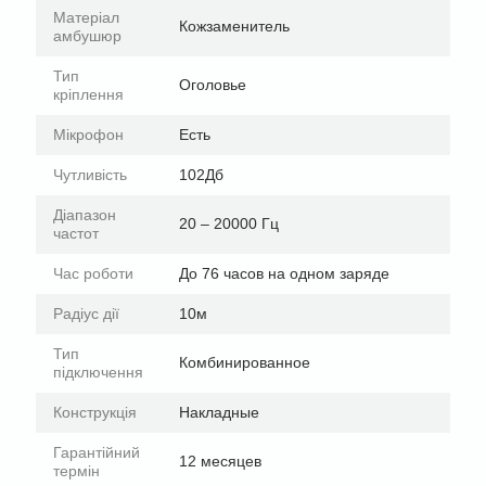
Матеріал
Кожзаменитель
амбушюр
Тип
Оголовье
кріплення
Мікрофон
Есть
Чутливість
102Дб
Діапазон
20 – 20000 Гц
частот
Час роботи
До 76 часов на одном заряде
Радіус дії
10м
Тип
Комбинированное
підключення
Конструкція
Накладные
Гарантійний
12 месяцев
термін