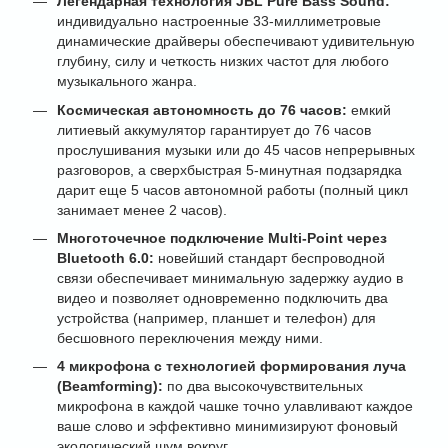
Легендарная технология JBL Pure Bass Sound:
индивидуально настроенные 33-миллиметровые
динамические драйверы обеспечивают удивительную
глубину, силу и четкость низких частот для любого
музыкального жанра.
Космическая автономность до 76 часов:
емкий
литиевый аккумулятор гарантирует до 76 часов
прослушивания музыки или до 45 часов непрерывных
разговоров, а сверхбыстрая 5-минутная подзарядка
дарит еще 5 часов автономной работы (полный цикл
занимает менее 2 часов).
Многоточечное подключение Multi-Point через
Bluetooth 6.0:
новейший стандарт беспроводной
связи обеспечивает минимальную задержку аудио в
видео и позволяет одновременно подключить два
устройства (например, планшет и телефон) для
бесшовного переключения между ними.
4 микрофона с технологией формирования луча
(Beamforming):
по два высокочувствительных
микрофона в каждой чашке точно улавливают каждое
ваше слово и эффективно минимизируют фоновый
экологический шум вокруг.