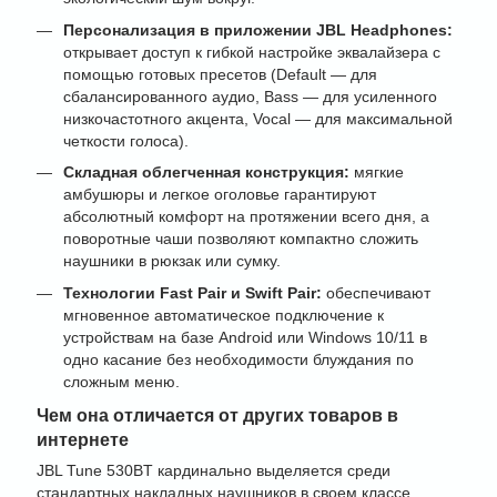
Персонализация в приложении JBL Headphones:
открывает доступ к гибкой настройке эквалайзера с
помощью готовых пресетов (Default — для
сбалансированного аудио, Bass — для усиленного
низкочастотного акцента, Vocal — для максимальной
четкости голоса).
Складная облегченная конструкция:
мягкие
амбушюры и легкое оголовье гарантируют
абсолютный комфорт на протяжении всего дня, а
поворотные чаши позволяют компактно сложить
наушники в рюкзак или сумку.
Технологии Fast Pair и Swift Pair:
обеспечивают
мгновенное автоматическое подключение к
устройствам на базе Android или Windows 10/11 в
одно касание без необходимости блуждания по
сложным меню.
Чем она отличается от других товаров в
интернете
JBL Tune 530BT кардинально выделяется среди
стандартных накладных наушников в своем классе