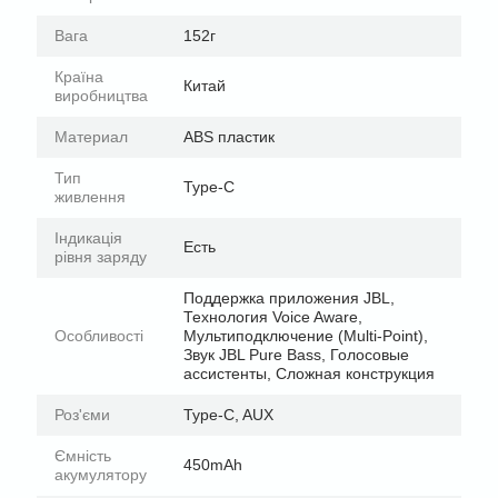
Вага
152г
Країна
Китай
виробництва
Материал
ABS пластик
Тип
Type-C
живлення
Індикація
Есть
рівня заряду
Поддержка приложения JBL,
Технология Voice Aware,
Особливості
Мультиподключение (Multi-Point),
Звук JBL Pure Bass, Голосовые
ассистенты, Сложная конструкция
Роз'єми
Type-C, AUX
Ємність
450mAh
акумулятору