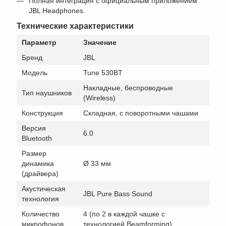
Полная интеграция с официальным приложением
JBL Headphones.
Технические характеристики
Параметр
Значение
Бренд
JBL
Модель
Tune 530BT
Накладные, беспроводные
Тип наушников
(Wireless)
Конструкция
Складная, с поворотными чашами
Версия
6.0
Bluetooth
Размер
динамика
Ø 33 мм
(драйвера)
Акустическая
JBL Pure Bass Sound
технология
Количество
4 (по 2 в каждой чашке с
микрофонов
технологией Beamforming)