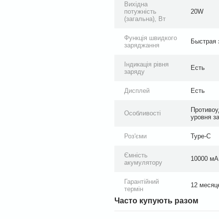
Вихідна
потужність
20W
(загальна), Вт
Функція швидкого
Быстрая 
заряджання
Індикація рівня
Есть
заряду
Дисплей
Есть
Противоу
Особливості
уровня з
Роз'єми
Type-C
Ємність
10000 мАг
акумулятору
Гарантійний
12 месяц
термін
Часто купують разом