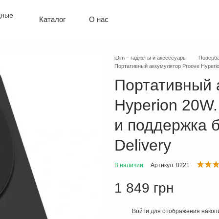
О нас
Каталог
Политика конфиденциальности
Оплата и доставка
Обмен и возврат
iDim – гаджеты и аксессуары
Поверба
Контактная информация
Портативный аккумулятор Proove Hyperio
Гарантия
Портативный 
Hyperion 20W.
и поддержка 
Delivery
В наличии
Артикул: 0221
1 849 грн
Войти
для отображения накопи
%