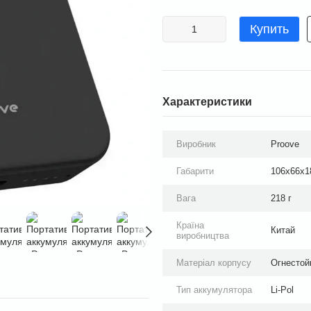
Купить
Характеристики
Виробник
Proove
Габарити
106x66x
Вага
218 г
Країна
Китай
виробництва
Матеріал корпусу
Огнестой
Тип аккумулятора
Li-Pol