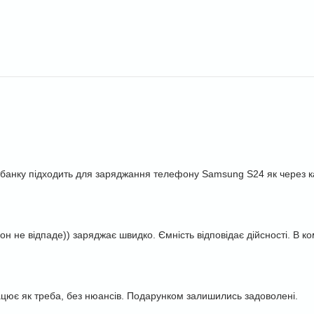
рбанку підходить для заряджання телефону Samsung S24 як через ка
н не відпаде)) заряджає швидко. Ємність відповідає дійсності. В к
ацює як треба, без нюансів. Подарунком залишились задоволені.