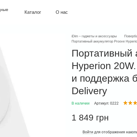
О нас
Каталог
Политика конфиденциальности
Оплата и доставка
Обмен и возврат
iDim – гаджеты и аксессуары
Поверба
Контактная информация
Портативный аккумулятор Proove Hyperio
Гарантия
Портативный 
Hyperion 20W.
и поддержка 
Delivery
В наличии
Артикул: 0222
1 849 грн
Войти
для отображения накопи
%