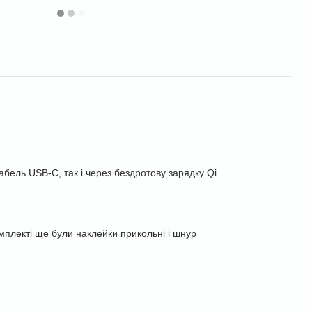
бель USB-C, так і через бездротову зарядку Qi
омплекті ще були наклейки прикольні і шнур