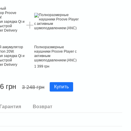
 аккумулятор
Полноразмерные
rion 20W.
наушники Proove Player с
я зарядка Qi и
активным
быстрой
шумоподавлением (ANC)
r Delivery
1 399 грн
6 грн
3 248 грн
Купить
Гарантия
Возврат