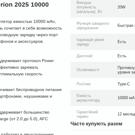
Вихідна
ion 2025 10000
потужність
20W
(загальна), Вт
улятор емкостью 10000 мАч,
Функція швидкого
Быстрая 
 сочетает в себе возможность
заряджання
роводную зарядку через порт
Індикація рівня
фонов и аксессуаров.
Есть
заряду
Дисплей
Есть
держивает протокол Power
ффективно заряжать
Противоу
Особливості
уровня з
птимальную скорость
Роз'єми
Type-C
ечивает беспроводное питание
Ємність
мартфонами, наушниками и
10000 мАг
акумулятору
ддерживает большинство
Гарантійний
12 месяц
термін
rge (от 2.0 до 5.0), AFC
Часто купують разом
работает в двухстороннем