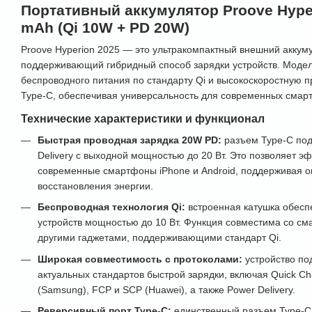
Портативный аккумулятор Proove Hyper
mAh (Qi 10W + PD 20W)
Proove Hyperion 2025 — это ультракомпактный внешний аккум
поддерживающий гибридный способ зарядки устройств. Модель
беспроводного питания по стандарту Qi и высокоскоростную п
Type-C, обеспечивая универсальность для современных смарт
Технические характеристики и функционал
Быстрая проводная зарядка 20W PD:
разъем Type-C под
Delivery с выходной мощностью до 20 Вт. Это позволяет э
современные смартфоны iPhone и Android, поддерживая о
восстановления энергии.
Беспроводная технология Qi:
встроенная катушка обесп
устройств мощностью до 10 Вт. Функция совместима со с
другими гаджетами, поддерживающими стандарт Qi.
Широкая совместимость с протоколами:
устройство по
актуальных стандартов быстрой зарядки, включая Quick Cha
(Samsung), FCP и SCP (Huawei), а также Power Delivery.
Реверсивный порт Type-C:
единственный разъем Type-C 