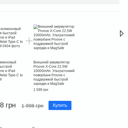
Час
ликоновый
Внешний аккумулятор
быстрой
Proove X-Core 22.5W
ne и iPad
10000mAh. Ультратонкий
Metal Type-C to
повербанк Proove с
W
поддержкой быстрой
зарядки и MagSafe
1 599 грн
8 грн
1 998 грн
Купить