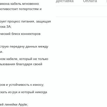
Доставка
Оплата
иликона кабель мгновенно
ротивостоит потертостям и
ирует процесс питания, защищая
ока 3А;
ческий блеск коннекторов
ыструю передачу данных между
и.
ном кабеле, который не только
льзования благодаря своей
ов и устойчивость к износу;
скать из рук и который никогда
ей линейки Apple;