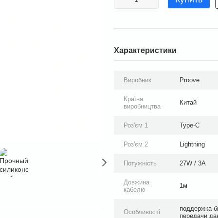
Характеристики
Виробник
Proove
Країна
Китай
виробництва
Роз'єм 1
Type-C
Роз'єм 2
Lightning
Потужність
27W / 3А
Довжина
1м
кабелю
поддержка б
Особливості
передачи да