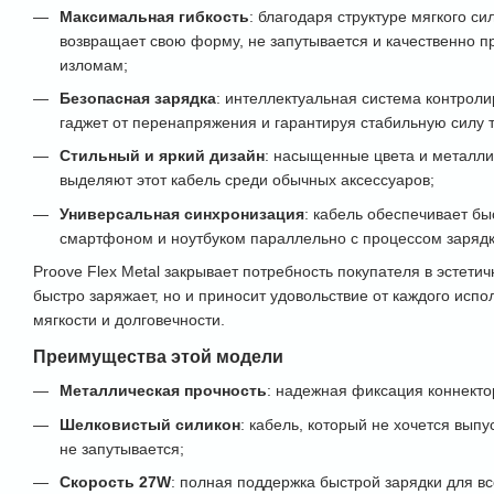
Максимальная гибкость
: благодаря структуре мягкого с
возвращает свою форму, не запутывается и качественно п
изломам;
Безопасная зарядка
: интеллектуальная система контрол
гаджет от перенапряжения и гарантируя стабильную силу т
Стильный и яркий дизайн
: насыщенные цвета и металли
выделяют этот кабель среди обычных аксессуаров;
Универсальная синхронизация
: кабель обеспечивает б
смартфоном и ноутбуком параллельно с процессом зарядк
Proove Flex Metal закрывает потребность покупателя в эстетич
быстро заряжает, но и приносит удовольствие от каждого испо
мягкости и долговечности.
Преимущества этой модели
Металлическая прочность
: надежная фиксация коннектор
Шелковистый силикон
: кабель, который не хочется выпу
не запутывается;
Скорость 27W
: полная поддержка быстрой зарядки для вс