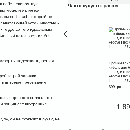
 в себе невероятную
Часто купують разом
тью модели является
ием soft-touch, который не
впечатляющей устойчивостью к
 что делает его идеальным
бильный поток энергии без
комфорт и надежность, решая
Прочный си
кабель для 
зарядки iPho
ерхбыстрой зарядки
Proove Flex 
Lightning 27
атить время пребывания
399 грн
ны из прочного сплава, что
 и защищает внутренние
1 89
пь, он не скользит в руках, не