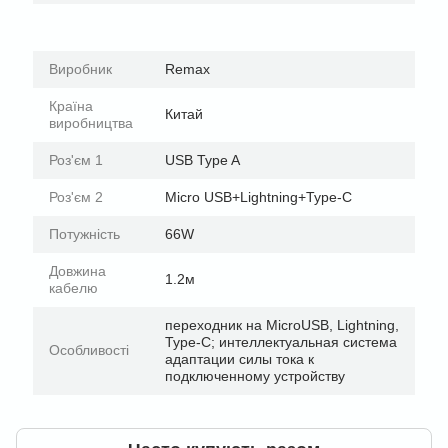
Виробник
Remax
Країна
Китай
виробництва
Роз'єм 1
USB Type A
Роз'єм 2
Micro USB+Lightning+Type-C
Потужність
66W
Довжина
1.2м
кабелю
переходник на MicroUSB, Lightning,
Type-C; интеллектуальная система
Особливості
адаптации силы тока к
подключенному устройству