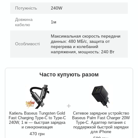
Потужність
240W
Довжина
1м
кабелю
Максимальная скорость передачи
данных: 480 МБ/с, защита от
Особливості
перегрева и колебаний
напряжения, мощность: 240 Вт
Часто купують разом
Кабель Baseus Tungsten Gold
Сетевое зарядное устройство
Fast Charging Type-C to Type-C
Baseus Palm Fast Charger 20W
F
240W, 1 м — быстрая зарядка
Type-C. Адаптер питания с
и синхронизация
поддержкой быстрой зарядки
для iPhone
470 грн