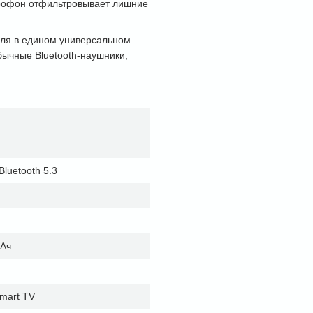
крофон отфильтровывает лишние
еля в едином универсальном
бычные Bluetooth-наушники,
luetooth 5.3
мАч
Smart TV