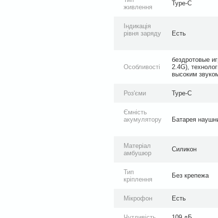
Type-C
живлення
Індикація
рівня заряду
Есть
бездротовые иг
Особливості
2.4G), техноло
высоким звуко
Роз'єми
Type-C
Ємність
акумулятору
Батарея наушни
Матеріал
Силикон
амбушюр
Тип
Без крепежа
кріплення
Мікрофон
Есть
Чутливість
109 дБ