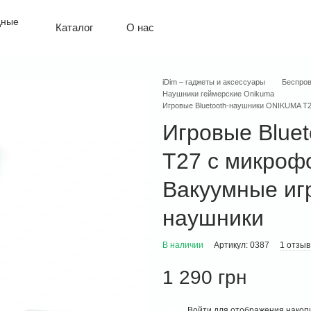
О нас
Каталог
Политика конфиденциальности
Оплата и доставка
Обмен и возврат
iDim – гаджеты и аксессуары
Беспро
Контактная информация
Наушники геймерские Onikuma
Гарантия
Игровые Bluetooth-наушники ONIKUMA T
Игровые Blue
T27 с микроф
Вакуумные иг
наушники
В наличии
Артикул: 0387
1 отзыв
1 290 грн
Войти
для отображения накопи
%