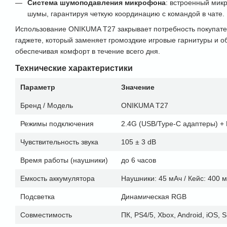
Система шумоподавления микрофона
: встроенный ми
шумы, гарантируя четкую координацию с командой в чате.
Использование ONIKUMA Т27 закрывает потребность покупат
гаджете, который заменяет громоздкие игровые гарнитуры и о
обеспечивая комфорт в течение всего дня.
Технические характеристики
Параметр
Значение
Бренд / Модель
ONIKUMA Т27
Режимы подключения
2.4G (USB/Type-C адаптеры) + B
Чувствительность звука
105 ± 3 dB
Время работы (наушники)
до 6 часов
Емкость аккумулятора
Наушники: 45 мАч / Кейс: 400 
Подсветка
Динамическая RGB
Совместимость
ПК, PS4/5, Xbox, Android, iOS, 