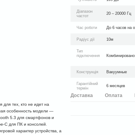
Діапазон
20 – 20000 Гц
частот
Час роботи
До 6 часов на 
Радіус дії
10м
Тип
підключення
Комбинировано.
Конструкція
Вакуумные
Гарантійний
6 месяцев
термін
Доставка
Оплата
для тех, кто не идет на
ная особенность модели —
ooth 5.3 для смартфонов и
e-C для ПК и консолей.
гровой характер устройства, а