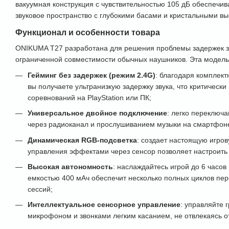
вакуумная конструкция с чувствительностью 105 дБ обеспечив
звуковое пространство с глубокими басами и кристальными вы
Функционал и особенности товара
ONIKUMA Т27 разработана для решения проблемы задержек зв
ограниченной совместимости обычных наушников. Эта модель
Гейминг без задержек (режим 2.4G)
: благодаря комплек
вы получаете ультранизкую задержку звука, что критически
соревнований на PlayStation или ПК;
Универсальное двойное подключение
: легко переключа
через радиоканал и прослушиванием музыки на смартфоне 
Динамическая RGB-подсветка
: создает настоящую игро
управления эффектами через сенсор позволяет настроить 
Высокая автономность
: наслаждайтесь игрой до 6 часов
емкостью 400 мАч обеспечит несколько полных циклов пе
сессий;
Интеллектуальное сенсорное управление
: управляйте 
микрофоном и звонками легким касанием, не отвлекаясь от