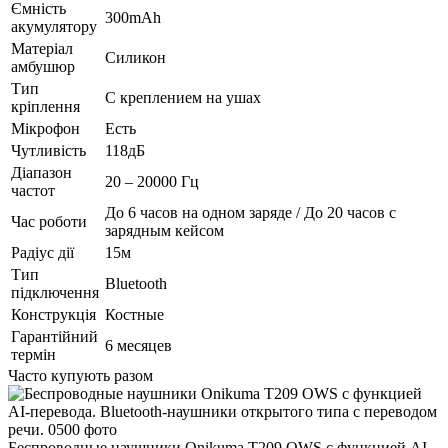
Ємність
300mAh
акумулятору
Матеріал
Силикон
амбушюр
Тип
С креплением на ушах
кріплення
Мікрофон
Есть
Чутливість
118дБ
Діапазон
20 – 20000 Гц
частот
До 6 часов на одном заряде / До 20 часов с
Час роботи
зарядным кейсом
Радіус дії
15м
Тип
Bluetooth
підключення
Конструкція
Костные
Гарантійний
6 месяцев
термін
Часто купують разом
Беспроводные наушники Onikuma T209 OWS с функцией AI-