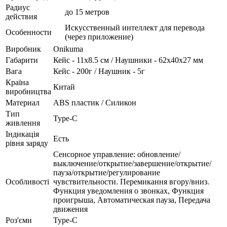
Радиус
до 15 метров
действия
Искусственный интеллект для перевода
Особенности
(через приложение)
Виробник
Onikuma
Габарити
Кейс - 11x8.5 см / Наушники - 62х40х27 мм
Вага
Кейс - 200г / Наушник - 5г
Країна
Китай
виробництва
Материал
ABS пластик / Силикон
Тип
Type-C
живлення
Індикація
Есть
рівня заряду
Сенсорное управление: обновление/
выключение/открытие/завершение/открытие/
пауза/открытие/регулирование
Особливості
чувствительности. Перемикання вгору/вниз.
Функция уведомления о звонках, Функция
проигрыша, Автоматическая пауза, Передача
движения
Роз'єми
Type-C