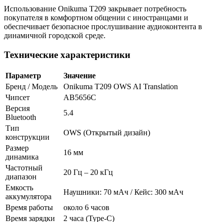
Использование Onikuma T209 закрывает потребность
покупателя в комфортном общении с иностранцами и
обеспечивает безопасное прослушивание аудиоконтента в
динамичной городской среде.
Технические характеристики
Параметр
Значение
Бренд / Модель
Onikuma T209 OWS AI Translation
Чипсет
AB5656C
Версия
5.4
Bluetooth
Тип
OWS (Открытый дизайн)
конструкции
Размер
16 мм
динамика
Частотный
20 Гц – 20 кГц
диапазон
Емкость
Наушники: 70 мАч / Кейс: 300 мАч
аккумулятора
Время работы
около 6 часов
Время зарядки
2 часа (Type-C)