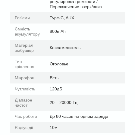
регулировка громкости /
Переключение вверх/вниз
Роз'єми
Type-C, AUX
Ємність
800mAh
акумулятору
Матеріал
Кожзаменитель
амбушюр
Тип
Оголовье
кріплення
Мікрофон
Есть
Чутливість
120дБ
Діапазон
20 – 20000 Гц
частот
Час роботи
До 80 часов на одном заряде
Радіус дії
10м