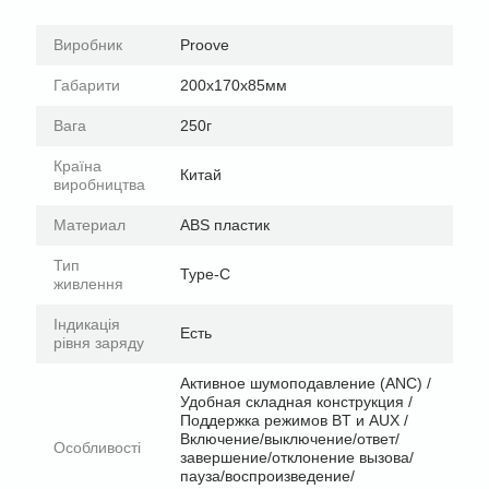
Виробник
Proove
Габарити
200x170x85мм
Вага
250г
Країна
Китай
виробництва
Материал
ABS пластик
Тип
Type-C
живлення
Індикація
Есть
рівня заряду
Активное шумоподавление (ANC) /
Удобная складная конструкция /
Поддержка режимов BT и AUX /
Включение/выключение/ответ/
Особливості
завершение/отклонение вызова/
пауза/воспроизведение/