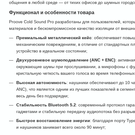
общения в любой среде — от тихих офисов до шумных городск
Функционал и особенности товара
Proove Cold Sound Pro разработаны для пользователей, котор
материалов и бескомпромиссное качество изоляции от внешн
Премиальный металлический кейс
: обеспечивает повыш
механическим повреждениям, в отличие от стандартных пл
устройство в идеальном состоянии;
Двухуровневое шумоподавление (ANC + ENC)
: активна
окружающие шумы при прослушивании, а микрофоны с фу
кристальную четкость вашего голоса во время телефонных
Высокая автономность
: наушники обеспечивают до 10 ч
ANC), что является одним из лучших показателей в сегмен
весь день без подзарядки;
Стабильность Bluetooth 5.2
: современный протокол гар
гаджетами и стабильную передачу аудиопотока без разрыв
Быстрое восстановление энергии
: благодаря порту Typ
и наушников занимает всего около 90 минут;