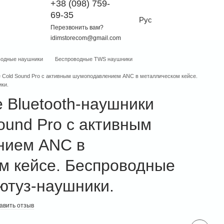
+38 (098) 759-
69-35
Рус
Перезвонить вам?
idimstorecom@gmail.com
водные наушники
Беспроводные TWS наушники
e Cold Sound Pro с активным шумоподавлением ANC в металлическом кейсе.
ки.
 Bluetooth-наушники
ound Pro с активным
нием ANC в
м кейсе. Беспроводные
ютуз-наушники.
авить отзыв