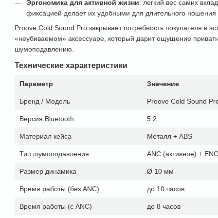
Эргономика для активной жизни
: легкий вес самих вкл
фиксацией делает их удобными для длительного ношения в
Proove Cold Sound Pro закрывает потребность покупателя в э
«неубиваемом» аксессуаре, который дарит ощущение приват
шумоподавлению.
Технические характеристики
Параметр
Значение
Бренд / Модель
Proove Cold Sound Pr
Версия Bluetooth
5.2
Материал кейса
Металл + ABS
Тип шумоподавления
ANC (активное) + ENC
Размер динамика
Ø 10 мм
Время работы (без ANC)
до 10 часов
Время работы (с ANC)
до 8 часов