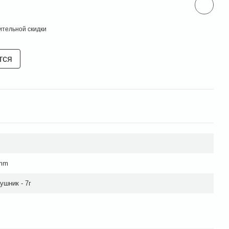
тельной скидки
тся
 mm
аушник - 7г