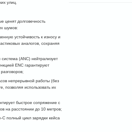
их улиц.
ые ценят долговечность
их шумов:
енную устойчивость к износу и
астиковых аналогов, сохраняя
я система (ANC) нейтрализует
нкцией ENC гарантируют
 разговоров;
асов непрерывной работы (без
те, позволяя использовать их
антирует быстрое сопряжение с
ов на расстоянии до 10 метров;
e-C полный цикл зарядки кейса