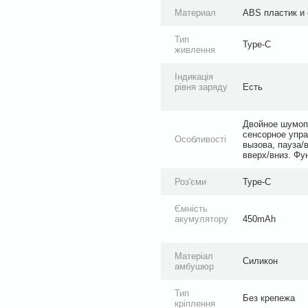
Материал
ABS пластик и
Тип
Type-C
живлення
Індикація
рівня заряду
Есть
Двойное шумопо
сенсорное упра
Особливості
вызова, пауза/
вверх/вниз. Фу
Роз'єми
Type-C
Ємність
акумулятору
450mAh
Матеріал
Силикон
амбушюр
Тип
Без крепежа
кріплення