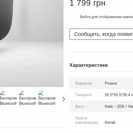
1 799 грн
Войти
для отображения накопи
%
Сообщить, когда появи
Характеристики
Виробник
Proove
Габарити
55.5*55.5*28.4
Вага
Кейс - 203г / Н
Країна
виробництва
Китай