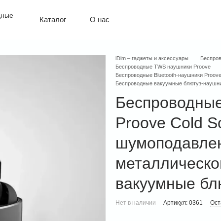
О нас
Каталог
Политика конфиденциальности
Оплата и доставка
Обмен и возврат
iDim – гаджеты и аксессуары
Беспро
Контактная информация
Беспроводные TWS наушники Proove
Гарантия
Беспроводные Bluetooth-наушники Proov
Беспроводные вакуумные блютуз-наушни
Беспроводные
Proove Cold S
шумоподавле
металлическо
вакуумные бл
Нет в наличии
Артикул: 0361
Ост