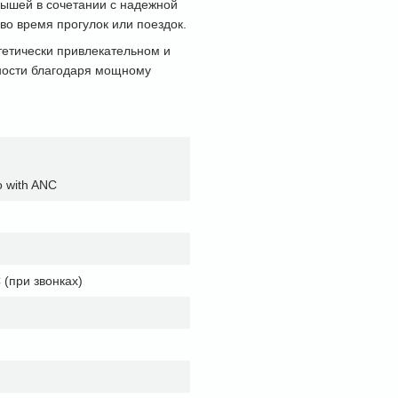
адышей в сочетании с надежной
о время прогулок или поездок.
стетически привлекательном и
ности благодаря мощному
o with ANC
 (при звонках)