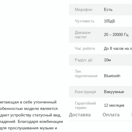
Мікрофон
Есть
Чутливість
105дБ
Діапазон
20 – 20000 Гц
частот
Час роботи
До 8 часов на 
Радіус дії
10м
Тип
підключення
Bluetooth
Конструкція
Вакуумные
очетающая в себе утонченный
Гарантійний
12 месяцев
термін
особенностью модели является
Доставка
Оплата
дает устройству статусный вид,
 падений. Благодаря комбинации
 для прослушивания музыки и