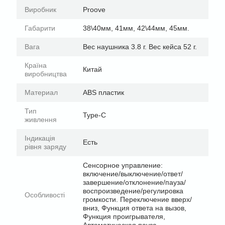
Виробник
Proove
Габарити
38\40мм, 41мм, 42\44мм, 45мм.
Вага
Вес наушника 3.8 г. Вес кейса 52 г.
Країна
Китай
виробництва
Материал
ABS пластик
Тип
Type-C
живлення
Індикація
Есть
рівня заряду
Сенсорное управление:
включение/выключение/ответ/
завершение/отклонение/пауза/
воспроизведение/регулировка
Особливості
громкости. Переключение вверх/
вниз, Функция ответа на вызов,
Функция проигрывателя,
Автоматическая пауза