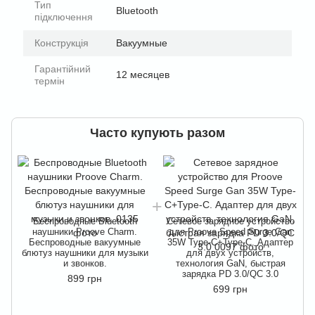
Тип
Bluetooth
підключення
Конструкція
Вакуумные
Гарантійний
12 месяцев
термін
Часто купують разом
Беспроводные Bluetooth
Сетевое зарядное устройство
наушники Proove Charm.
для Proove Speed ​​Surge Gan
Беспроводные вакуумные
35W Type-C+Type-C. Адаптер
блютуз наушники для музыки
для двух устройств,
и звонков.
технология GaN, быстрая
зарядка PD 3.0/QC 3.0
899 грн
699 грн