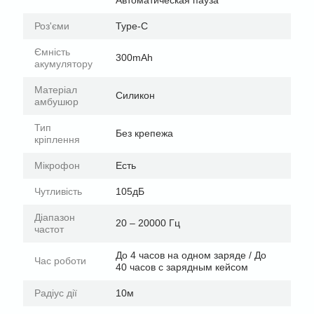
Роз'єми
Type-C
Ємність
300mAh
акумулятору
Матеріал
Силикон
амбушюр
Тип
Без крепежа
кріплення
Мікрофон
Есть
Чутливість
105дБ
Діапазон
20 – 20000 Гц
частот
До 4 часов на одном заряде / До
Час роботи
40 часов с зарядным кейсом
Радіус дії
10м