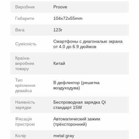
Виробник
Proove
Габарити
104x72x55mm
Вага
123г
Смартфоны с диагональю экрана
Сумісність
от 4.0 до 6.9 дюймов
Країна-
виробник
Китай
товару
Тип
В дефлектор (решетка
кріплення
воздуходува)
девайса
Наявність
Беспроводная зарядка Qi
зарядки
стандарт 15W
Фіксація
Автоматический зажим
пристрою
(трёхсторонний)
Колір
metal gray