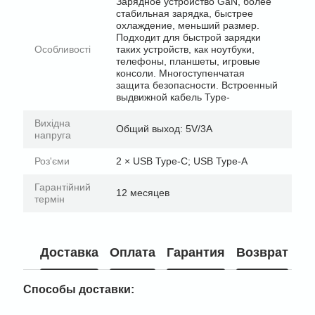
Зарядное устройство GaN, более
стабильная зарядка, быстрее
охлаждение, меньший размер.
Подходит для быстрой зарядки
Особливості
таких устройств, как ноутбуки,
телефоны, планшеты, игровые
консоли. Многоступенчатая
защита безопасности. Встроенный
выдвижной кабель Type-
Вихідна
Общий выход: 5V/3A
напруга
Роз'єми
2 × USB Type-C; USB Type-A
Гарантійний
12 месяцев
термін
Доставка
Оплата
Гарантия
Возврат
Способы доставки: